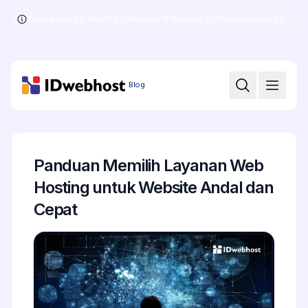
Promo Hari Ini! Hosting Unlimited 11 Website 250ribu setahun, Free .COM + SSL
Skip
to
the
content
Blog
Panduan Memilih Layanan Web
Hosting untuk Website Andal dan
Cepat