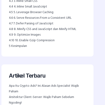
4.3
3. Inline Small CSS
4.4
4. Inline Small JavaScript
4.5
5. Leverage Browser Caching
4.6
6. Serve Resources From a Consistent URL
4.7
7. Defer Parsing of JavaScript
4.8
8. Minify CSS and JavaScript dan Minify HTML
4.9
9. Optimize Images
4.10
10. Enable Gzip Compression
5
Kesimpulan
Artikel Terbaru
Apa Itu Crypto Ads? Ini Alasan Ads Specialist Wajib
Paham
Arsitektur Client-Server: Wajib Paham Sebelum
Ngoding!