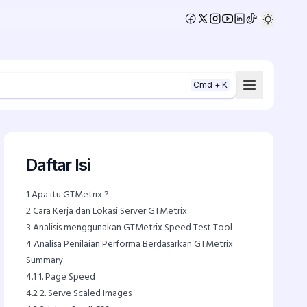
•
Cmd + K
Daftar Isi
1
Apa itu GTMetrix ?
2
Cara Kerja dan Lokasi Server GTMetrix
3
Analisis menggunakan GTMetrix Speed Test Tool
4
Analisa Penilaian Performa Berdasarkan GTMetrix
Summary
4.1
1. Page Speed
4.2
2. Serve Scaled Images