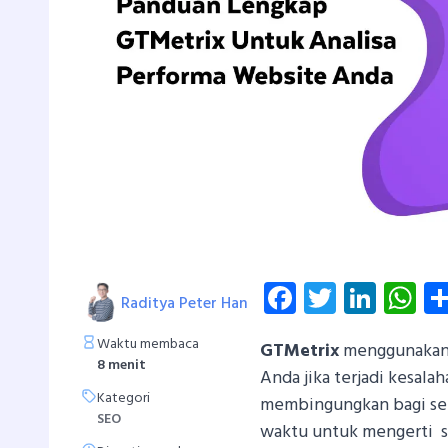
Facebook
Twitter
Linke
W
Raditya Peter Han
Waktu membaca
GTMetrix
menggunakan 
8 menit
Anda jika terjadi kesalah
Kategori
membingungkan bagi seb
SEO
waktu untuk mengerti se