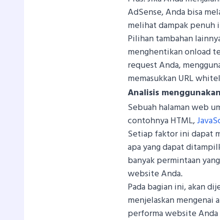
AdSense, Anda bisa mela
melihat dampak penuh ik
Pilihan tambahan lainny
menghentikan onload t
request Anda, mengguna
memasukkan URL whitelis
Analisis menggunakan
Sebuah halaman web umu
contohnya HTML,
JavaS
Setiap faktor ini dapa
apa yang dapat ditampilk
banyak permintaan yang 
website Anda.
Pada bagian ini, akan di
menjelaskan mengenai ap
performa website Anda 