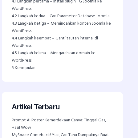
4.1
Langkah pertama – Install plugin FG Joomla ke
WordPress
4.2
Langkah kedua – Cari Parameter Database Joomla
4.3
Langkah Ketiga – Memindahkan konten Joomla ke
WordPress
4.4
Langkah keempat – Ganti tautan internal di
WordPress
4.5
Langkah kelima – Mengarahkan domain ke
WordPress
5
Kesimpulan
Artikel Terbaru
Prompt AI Poster Kemerdekaan Canva: Tinggal Gas,
Hasil Wow
MySpace Comeback! Yuk, Cari Tahu Dampaknya Buat