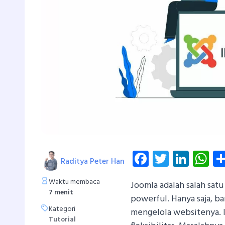
Facebook
Twitter
Linke
W
Raditya Peter Han
Waktu membaca
Joomla adalah salah satu
7 menit
powerful. Hanya saja, b
Kategori
mengelola websitenya. 
Tutorial