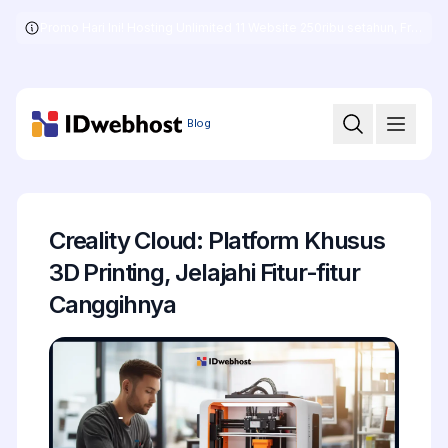
Promo Hari Ini! Hosting Unlimited 11 Website 250ribu setahun, Free .COM + SSL
Skip
to
the
content
Blog
Creality Cloud: Platform Khusus
3D Printing, Jelajahi Fitur-fitur
Canggihnya