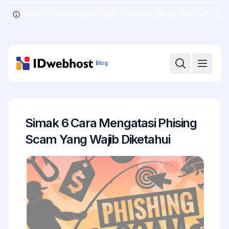
Promo Hari Ini! Hosting Unlimited 11 Website 250ribu setahun, Free .COM + SSL
Skip
to
the
content
Blog
Simak 6 Cara Mengatasi Phising
Scam Yang Wajib Diketahui