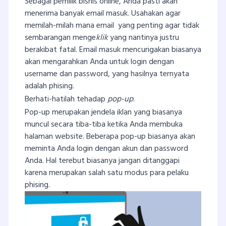
Sebagai pemilik bisnis online, Anda pasti akan
menerima banyak email masuk. Usahakan agar
memilah-milah mana email yang penting agar tidak
sembarangan menge
klik
yang nantinya justru
berakibat fatal. Email masuk mencurigakan biasanya
akan mengarahkan Anda untuk login dengan
username dan password, yang hasilnya ternyata
adalah phising.
Berhati-hatilah tehadap
pop-up
.
Pop-up merupakan jendela iklan yang biasanya
muncul secara tiba-tiba ketika Anda membuka
halaman website. Beberapa pop-up biasanya akan
meminta Anda login dengan akun dan password
Anda. Hal terebut biasanya jangan ditanggapi
karena merupakan salah satu modus para pelaku
phising.