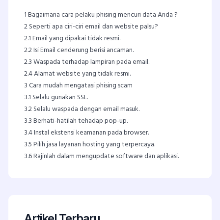
1
Bagaimana cara pelaku phising mencuri data Anda ?
2
Seperti apa ciri-ciri email dan website palsu?
2.1
Email yang dipakai tidak resmi.
2.2
Isi Email cenderung berisi ancaman.
2.3
Waspada terhadap lampiran pada email.
2.4
Alamat website yang tidak resmi.
3
Cara mudah mengatasi phising scam
3.1
Selalu gunakan SSL.
3.2
Selalu waspada dengan email masuk.
3.3
Berhati-hatilah tehadap pop-up.
3.4
Instal ekstensi keamanan pada browser.
3.5
Pilih jasa layanan hosting yang terpercaya.
3.6
Rajinlah dalam mengupdate software dan aplikasi.
Artikel Terbaru