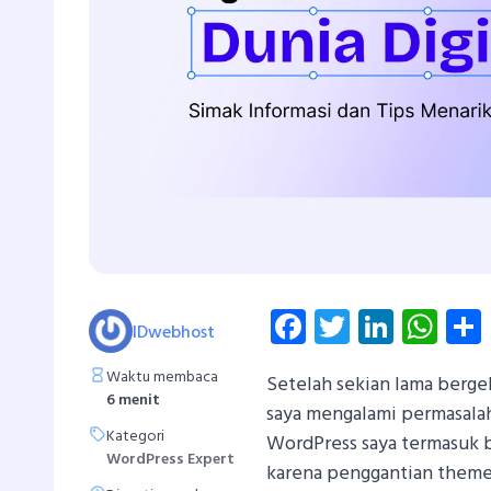
Facebook
Twitter
Linked
Wh
IDwebhost
Waktu membaca
Setelah sekian lama berge
6 menit
saya mengalami permasalaha
Kategori
WordPress saya termasuk bl
WordPress Expert
karena penggantian theme,