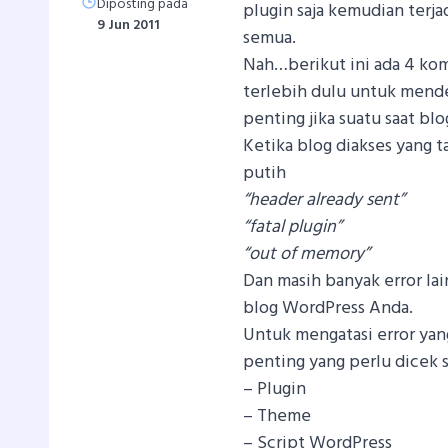
Diposting pada
plugin saja kemudian terjad
9 Jun 2011
semua.
Nah…berikut ini ada 4 ko
terlebih dulu untuk mendet
penting jika suatu saat bl
Ketika blog diakses yang 
putih
“header already sent”
“fatal plugin”
“out of memory”
Dan masih banyak error la
blog WordPress Anda.
Untuk mengatasi error yan
penting yang perlu dicek s
– Plugin
– Theme
– Script WordPress