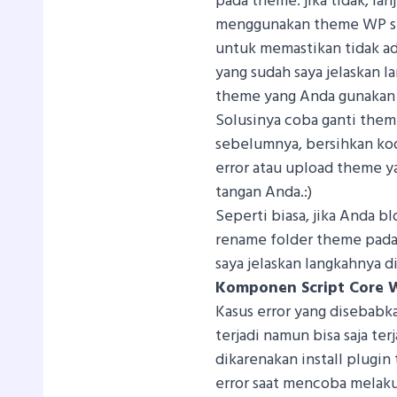
pada theme. jika tidak, la
menggunakan theme WP sta
untuk memastikan tidak ad
yang sudah saya jelaskan la
theme yang Anda gunakan
Solusinya coba ganti them
sebelumnya, bersihkan kod
error atau upload theme y
tangan Anda.:)
Seperti biasa, jika Anda bl
rename folder theme pada 
saya jelaskan langkahnya di
Komponen Script Core 
Kasus error yang disebabk
terjadi namun bisa saja ter
dikarenakan install plugin
error saat mencoba melaku