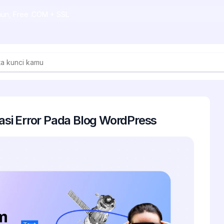
ahun, Free .COM + SSL
si Error Pada Blog WordPress