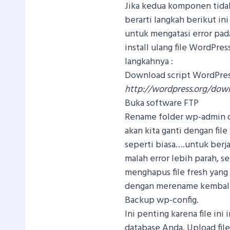
Jika kedua komponen tida
berarti langkah berikut in
untuk mengatasi error pa
install ulang file WordPres
langkahnya :
Download script WordPress
http://wordpress.org/dow
Buka software FTP
Rename folder wp-admin d
akan kita ganti dengan file
seperti biasa….untuk berjag
malah error lebih parah, seh
menghapus file fresh yang
dengan merename kembali 
Backup wp-config.
Ini penting karena file ini
database Anda. Upload file