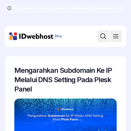
Promo Hari Ini! Hosting Unlimited 11 Website 250ribu setahun, Free .COM + SSL
Skip
to
the
content
Blog
Mengarahkan Subdomain Ke IP
Melalui DNS Setting Pada Plesk
Panel