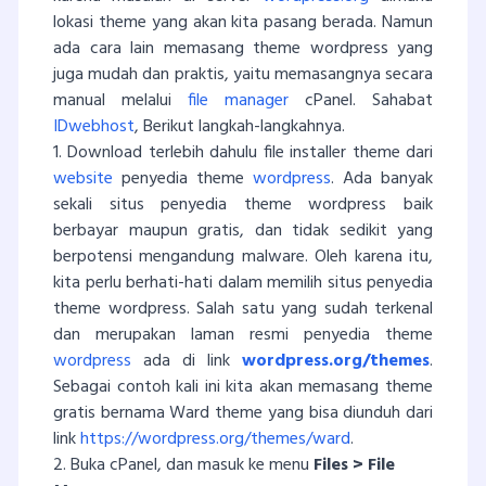
lokasi theme yang akan kita pasang berada. Namun
ada cara lain memasang theme wordpress yang
juga mudah dan praktis, yaitu memasangnya secara
manual melalui
file manager
cPanel. Sahabat
IDwebhost
, Berikut langkah-langkahnya.
1. Download terlebih dahulu file installer theme dari
website
penyedia theme
wordpress
. Ada banyak
sekali situs penyedia theme wordpress baik
berbayar maupun gratis, dan tidak sedikit yang
berpotensi mengandung malware. Oleh karena itu,
kita perlu berhati-hati dalam memilih situs penyedia
theme wordpress. Salah satu yang sudah terkenal
dan merupakan laman resmi penyedia theme
wordpress
ada di link
wordpress.org/themes
.
Sebagai contoh kali ini kita akan memasang theme
gratis bernama Ward theme yang bisa diunduh dari
link
https://wordpress.org/themes/ward
.
2. Buka cPanel, dan masuk ke menu
Files > File