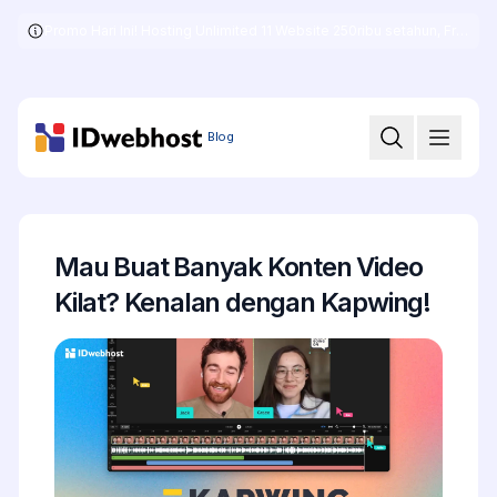
Promo Hari Ini! Hosting Unlimited 11 Website 250ribu setahun, Free .COM + SSL
Skip
to
the
content
Blog
Mau Buat Banyak Konten Video
Kilat? Kenalan dengan Kapwing!