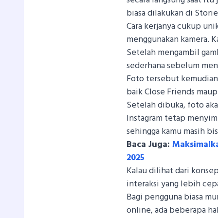
secara langsung saat itu
biasa dilakukan di Stori
Cara kerjanya cukup unik
menggunakan kamera. Kam
Setelah mengambil gam
sederhana sebelum men
Foto tersebut kemudian 
baik Close Friends maup
Setelah dibuka, foto ak
Instagram tetap menyimp
sehingga kamu masih bis
Baca Juga:
Maksimalka
2025
Kalau dilihat dari konse
interaksi yang lebih cepa
Bagi pengguna biasa mu
online, ada beberapa ha