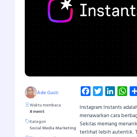
Facebook
Twitter
Linke
W
Ade Gusti
Waktu membaca
Instagram Instants adala
8 menit
menawarkan cara berbagi
Kategori
Sekilas memang menarik,
Social Media Marketing
terlihat lebih autentik