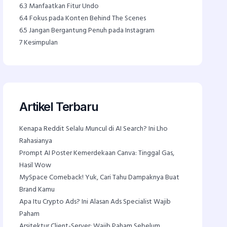
6.3
Manfaatkan Fitur Undo
6.4
Fokus pada Konten Behind The Scenes
6.5
Jangan Bergantung Penuh pada Instagram
7
Kesimpulan
Artikel Terbaru
Kenapa Reddit Selalu Muncul di AI Search? Ini Lho
Rahasianya
Prompt AI Poster Kemerdekaan Canva: Tinggal Gas,
Hasil Wow
MySpace Comeback! Yuk, Cari Tahu Dampaknya Buat
Brand Kamu
Apa Itu Crypto Ads? Ini Alasan Ads Specialist Wajib
Paham
Arsitektur Client-Server: Wajib Paham Sebelum