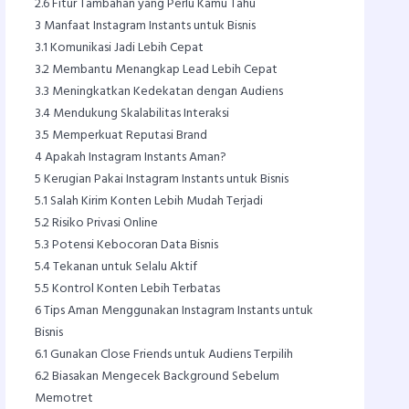
2.6
Fitur Tambahan yang Perlu Kamu Tahu
3
Manfaat Instagram Instants untuk Bisnis
3.1
Komunikasi Jadi Lebih Cepat
3.2
Membantu Menangkap Lead Lebih Cepat
3.3
Meningkatkan Kedekatan dengan Audiens
3.4
Mendukung Skalabilitas Interaksi
3.5
Memperkuat Reputasi Brand
4
Apakah Instagram Instants Aman?
5
Kerugian Pakai Instagram Instants untuk Bisnis
5.1
Salah Kirim Konten Lebih Mudah Terjadi
5.2
Risiko Privasi Online
5.3
Potensi Kebocoran Data Bisnis
5.4
Tekanan untuk Selalu Aktif
5.5
Kontrol Konten Lebih Terbatas
6
Tips Aman Menggunakan Instagram Instants untuk
Bisnis
6.1
Gunakan Close Friends untuk Audiens Terpilih
6.2
Biasakan Mengecek Background Sebelum
Memotret