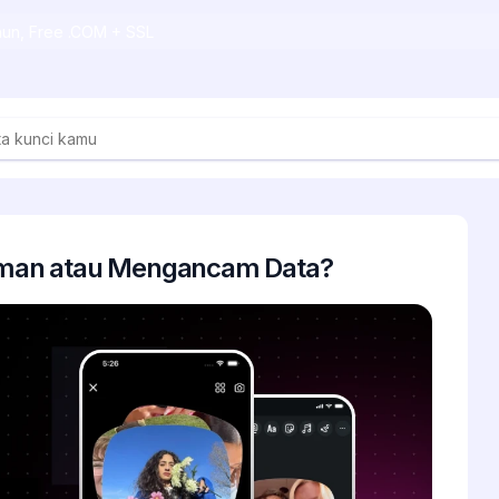
ahun, Free .COM + SSL
: Aman atau Mengancam Data?