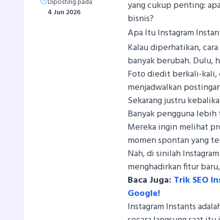
Diposting pada
yang cukup penting: apa
4 Jun 2026
bisnis?
Apa Itu Instagram Instan
Kalau diperhatikan, car
banyak berubah. Dulu, h
Foto diedit berkali-kali
menjadwalkan postingan 
Sekarang justru kebalik
Banyak pengguna lebih te
Mereka ingin melihat pros
momen spontan yang ter
Nah, di sinilah Instagr
menghadirkan fitur baru
Baca Juga:
Trik SEO I
Google!
Instagram Instants ada