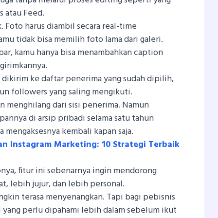
 juga tanpa melalui proses editing seperti yang
es atau Feed.
. Foto harus diambil secara real-time
u tidak bisa memilih foto lama dari galeri.
bar, kamu hanya bisa menambahkan caption
girimkannya.
dikirim ke daftar penerima yang sudah dipilih,
un followers yang saling mengikuti.
an menghilang dari sisi penerima. Namun
annya di arsip pribadi selama satu tahun
a mengaksesnya kembali kapan saja.
n Instagram Marketing: 10 Strategi Terbaik
pnya, fitur ini sebenarnya ingin mendorong
t, lebih jujur, dan lebih personal.
ngkin terasa menyenangkan. Tapi bagi pebisnis
l yang perlu dipahami lebih dalam sebelum ikut