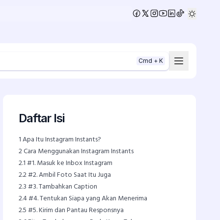
•
Cmd + K
Daftar Isi
1
Apa Itu Instagram Instants?
2
Cara Menggunakan Instagram Instants
2.1
#1. Masuk ke Inbox Instagram
2.2
#2. Ambil Foto Saat Itu Juga
2.3
#3. Tambahkan Caption
2.4
#4. Tentukan Siapa yang Akan Menerima
2.5
#5. Kirim dan Pantau Responsnya