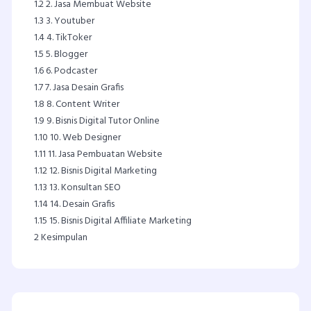
1.2
2. Jasa Membuat Website
1.3
3. Youtuber
1.4
4. TikToker
1.5
5. Blogger
1.6
6. Podcaster
1.7
7. Jasa Desain Grafis
1.8
8. Content Writer
1.9
9. Bisnis Digital Tutor Online
1.10
10. Web Designer
1.11
11. Jasa Pembuatan Website
1.12
12. Bisnis Digital Marketing
1.13
13. Konsultan SEO
1.14
14. Desain Grafis
1.15
15. Bisnis Digital Affiliate Marketing
2
Kesimpulan