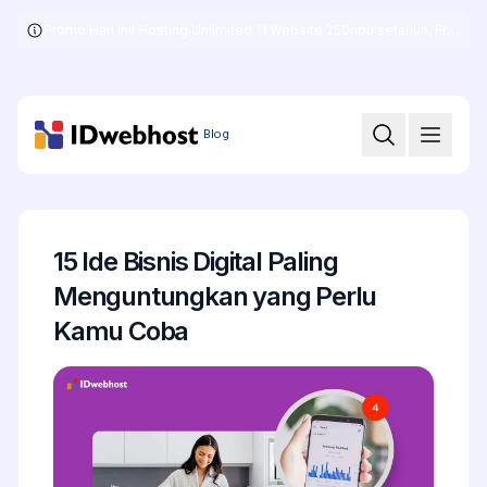
Promo Hari Ini! Hosting Unlimited 11 Website 250ribu setahun, Free .COM + SSL
Skip
to
the
content
Blog
15 Ide Bisnis Digital Paling
Menguntungkan yang Perlu
Kamu Coba