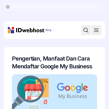
Promo Hari Ini! Hosting Unlimited 11 Website 250ribu setahun, Free .COM + SSL
Skip
to
the
content
Blog
Pengertian, Manfaat Dan Cara
Mendaftar Google My Business