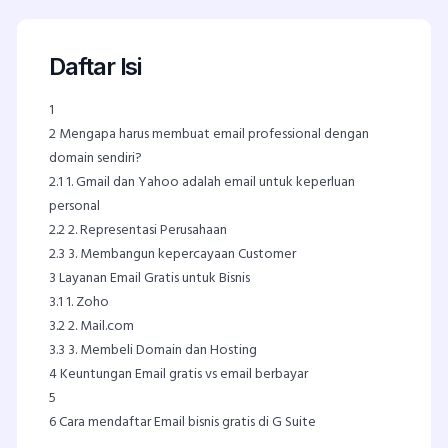
Daftar Isi
1
2
Mengapa harus membuat email professional dengan
domain sendiri?
2.1
1. Gmail dan Yahoo adalah email untuk keperluan
personal
2.2
2. Representasi Perusahaan
2.3
3. Membangun kepercayaan Customer
3
Layanan Email Gratis untuk Bisnis
3.1
1. Zoho
3.2
2. Mail.com
3.3
3. Membeli Domain dan Hosting
4
Keuntungan Email gratis vs email berbayar
5
6
Cara mendaftar Email bisnis gratis di G Suite