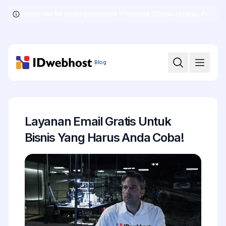
Promo Hari Ini! Hosting Unlimited 11 Website 250ribu setahun, Free .COM + SSL
Skip
to
the
content
Blog
Layanan Email Gratis Untuk
Bisnis Yang Harus Anda Coba!