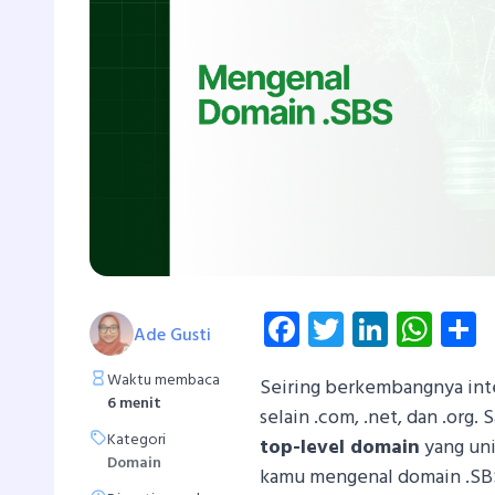
Facebook
Twitter
Linked
Wha
S
Ade Gusti
Waktu membaca
Seiring berkembangnya int
6 menit
selain .com, .net, dan .org.
Kategori
top-level domain
yang uni
Domain
kamu mengenal domain .SBS