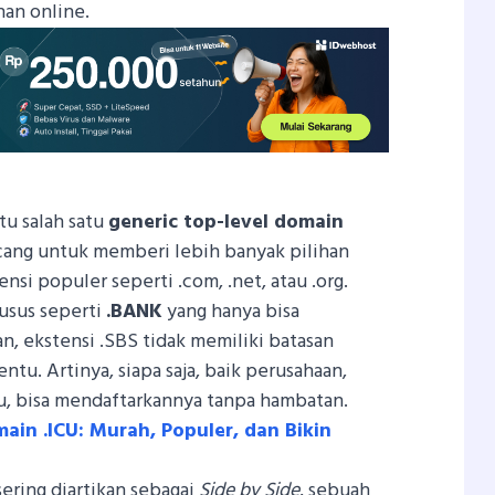
han online.
tu salah satu
generic top-level domain
cang untuk memberi lebih banyak pilihan
tensi populer seperti .com, .net, atau .org.
usus seperti
.BANK
yang hanya bisa
, ekstensi .SBS tidak memiliki batasan
ntu. Artinya, siapa saja, baik perusahaan,
u, bisa mendaftarkannya tanpa hambatan.
in .ICU: Murah, Populer, dan Bikin
ering diartikan sebagai
Side by Side
, sebuah