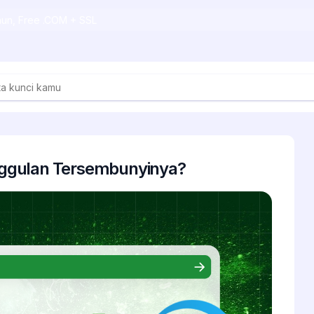
ahun, Free .COM + SSL
ggulan Tersembunyinya?