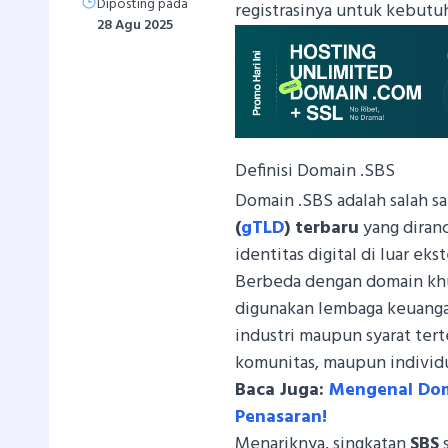
Diposting pada
registrasinya untuk kebutu
28 Agu 2025
Definisi Domain .SBS
Domain .SBS adalah salah sa
(
gTLD
) terbaru
yang diran
identitas digital di luar eks
Berbeda dengan domain kh
digunakan lembaga keuangan
industri maupun syarat terte
komunitas, maupun individ
Baca Juga:
Mengenal Doma
Penasaran!
Menariknya, singkatan
SBS
s