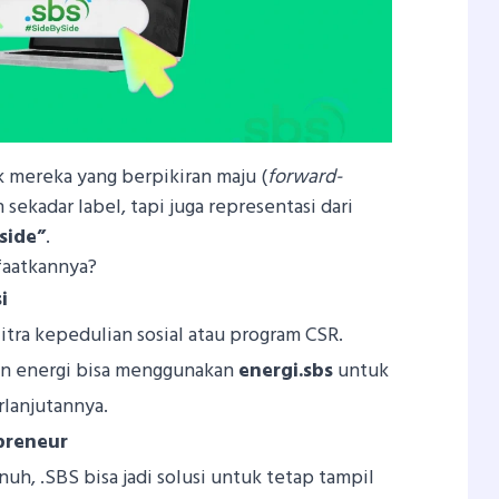
 mereka yang berpikiran maju (
forward-
n sekadar label, tapi juga representasi dari
 side”
.
faatkannya?
i
ra kepedulian sosial atau program CSR.
an energi bisa menggunakan
energi.sbs
untuk
rlanjutannya.
preneur
uh, .SBS bisa jadi solusi untuk tetap tampil