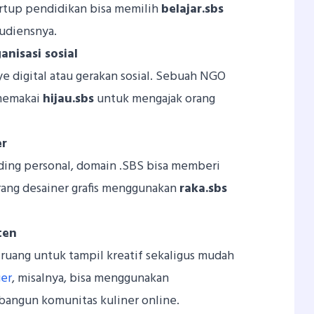
artup pendidikan bisa memilih
belajar.sbs
audiensnya.
nisasi sosial
e digital atau gerakan sosial. Sebuah NGO
 memakai
hijau.sbs
untuk mengajak orang
er
ding personal, domain .SBS bisa memberi
rang desainer grafis menggunakan
raka.sbs
ten
 ruang untuk tampil kreatif sekaligus mudah
ger
, misalnya, bisa menggunakan
ngun komunitas kuliner online.