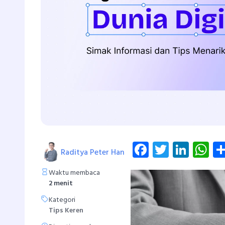
Facebook
Twitter
Linke
W
Raditya Peter Han
Waktu membaca
2 menit
Kategori
Tips Keren