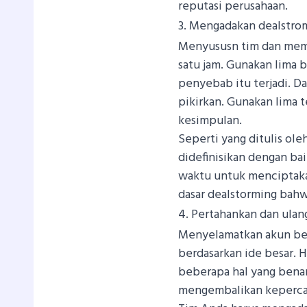
reputasi perusahaan.
3. Mengadakan dealstro
Menyususn tim dan memi
satu jam. Gunakan lima 
penyebab itu terjadi. D
pikirkan. Gunakan lima
kesimpulan.
Seperti yang ditulis ol
didefinisikan dengan ba
waktu untuk menciptaka
dasar dealstorming bahwa
4. Pertahankan dan ulan
Menyelamatkan akun besar
berdasarkan ide besar. 
beberapa hal yang benar
mengembalikan keperca