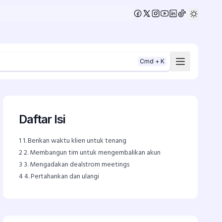
•
Cmd + K
Daftar Isi
1
1. Berikan waktu klien untuk tenang
2
2. Membangun tim untuk mengembalikan akun
3
3. Mengadakan dealstrom meetings
4
4. Pertahankan dan ulangi