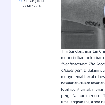
Diposting pada
29 Mar 2016
Tim Sanders, mantan Chie
menerbitkan buku baru t
“Dealstorming: The Secr
Challenges”
. Didalamnya
menyelematkan aku besa
kesalahan dalam layanan
lebih sulit untuk menar
pergi. Namun menurut Ti
lima langkah ini, Anda