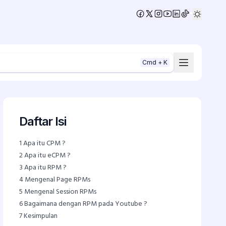
•
Cmd + K
Daftar Isi
1
Apa itu CPM ?
2
Apa itu eCPM ?
3
Apa itu RPM ?
4
Mengenal Page RPMs
5
Mengenal Session RPMs
6
Bagaimana dengan RPM pada Youtube ?
7
Kesimpulan