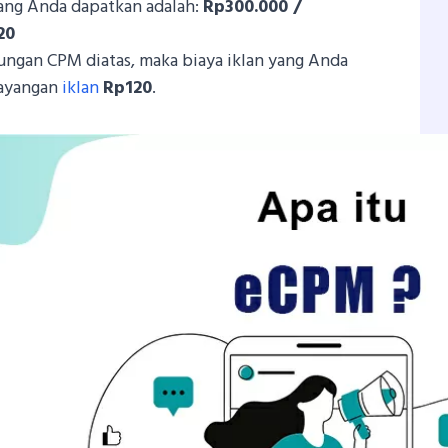
ng Anda dapatkan adalah:
Rp300.000 /
20
tungan CPM diatas, maka biaya iklan yang Anda
tayangan
iklan
Rp120
.