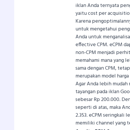
iklan Anda ternyata pen
yaitu cost per acquisitio
Karena pengoptimalanny
untuk mengetahui peng
Anda untuk menganalisa 
effective CPM.
eCPM dap
non-CPM menjadi perhit
memahami mana yang leb
sama dengan CPM, tetap
merupakan model harga 
Agar Anda lebih mudah 
tayangan pada iklan Goo
sebesar Rp 200.000. De
seperti di atas, maka A
2.353.
eCPM seringkali l
memiliki channel yang t