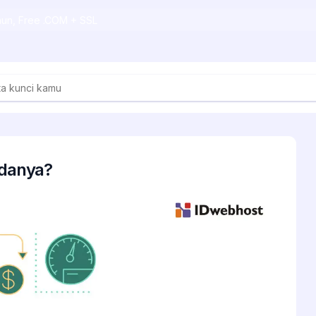
ahun, Free .COM + SSL
danya?