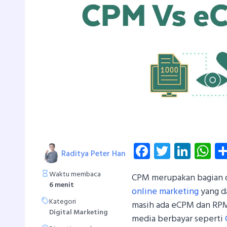
Facebook
Twitter
Linke
W
Raditya Peter Han
Waktu membaca
CPM merupakan bagian d
6 menit
online marketing
yang da
Kategori
masih ada eCPM dan RPM
Digital Marketing
media berbayar seperti