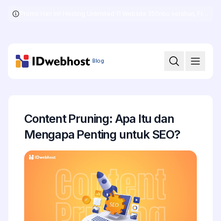
Promo Hari Ini! Hosting Unlimited 11 Website 250ribu setahun, Free .COM + SSL
Skip
to
the
content
Blog
Content Pruning: Apa Itu dan
Mengapa Penting untuk SEO?