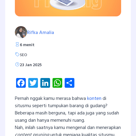
Rifka Amalia
6 menit
SEO
23 Jan 2025
Facebook
Twitter
LinkedIn
WhatsApp
Share
Pernah nggak kamu merasa bahwa
konten
di
situsmu seperti tumpukan barang di gudang?
Beberapa masih berguna, tapi ada juga yang sudah
usang dan hanya memenuhi ruang.
Nah, inilah saatnya kamu mengenal dan menerapkan
content pruning
untuk menjaga kualitas situsmu,