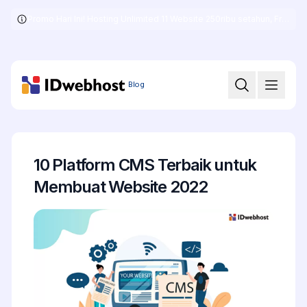
Promo Hari Ini! Hosting Unlimited 11 Website 250ribu setahun, Free .COM + SSL
Skip
to
the
content
Blog
10 Platform CMS Terbaik untuk
Membuat Website 2022