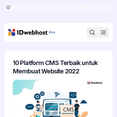
Promo Hari Ini! Hosting Unlimited 11 Website 250ribu setahun, Free .COM + SSL
Skip
to
the
content
Blog
10 Platform CMS Terbaik untuk
Membuat Website 2022