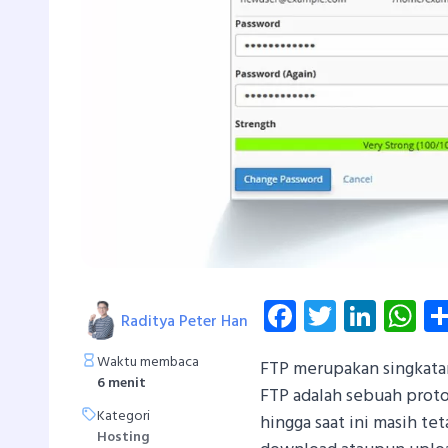
Facebook
Twitter
Linke
W
Raditya Peter Han
Waktu membaca
FTP merupakan singkatan 
6 menit
FTP adalah sebuah proto
Kategori
hingga saat ini masih t
Hosting