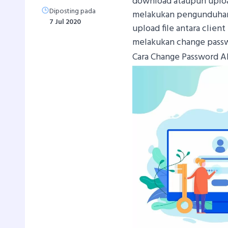
download ataupun upload
Diposting pada
melakukan pengunduhan
7 Jul 2020
upload file antara clien
melakukan change passw
Cara Change Password A