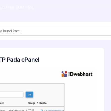
ahun, Free .COM + SSL
P Pada cPanel