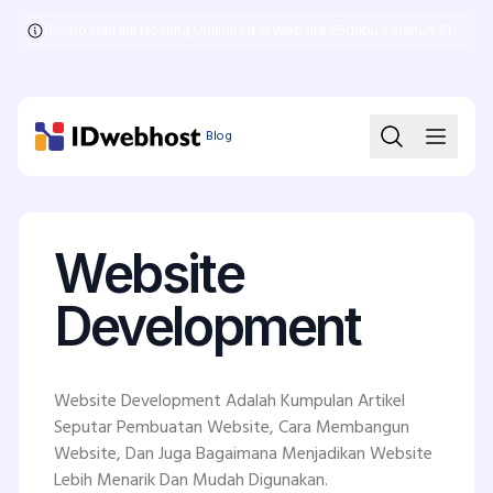
Promo Hari Ini! Hosting Unlimited 11 Website 250ribu setahun, Free .COM + SSL
Skip
to
the
content
Blog
Website
Development
Website Development Adalah Kumpulan Artikel
Seputar Pembuatan Website, Cara Membangun
Website, Dan Juga Bagaimana Menjadikan Website
Lebih Menarik Dan Mudah Digunakan.