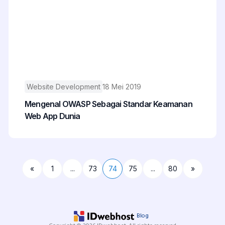
Website Development
18 Mei 2019
Mengenal OWASP Sebagai Standar Keamanan
Web App Dunia
«
1
...
73
74
75
...
80
»
Blog
Copyright © 2026 IDwebhost. All rights reserved