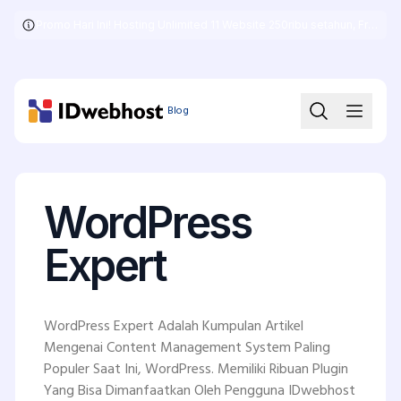
Promo Hari Ini! Hosting Unlimited 11 Website 250ribu setahun, Free .COM + SSL
Skip
to
the
content
Blog
WordPress
Expert
WordPress Expert Adalah Kumpulan Artikel
Mengenai Content Management System Paling
Populer Saat Ini, WordPress. Memiliki Ribuan Plugin
Yang Bisa Dimanfaatkan Oleh Pengguna IDwebhost