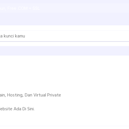
ahun, Free .COM + SSL
n, Hosting, Dan Virtual Private
bsite Ada Di Sini.