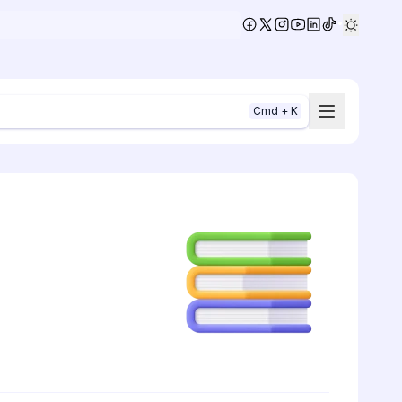
•
Cmd + K