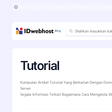
Promo Hari Ini! Hosting Unlimited 11 Website 250ribu set
Skip
to
the
content
Blog
Tutorial
Kumpulan Artikel Tutorial Yang Berkaitan Dengan Domai
Server.
Segala Informasi Terkait Bagaimana Cara Mengelola We