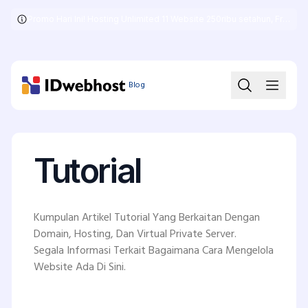
Promo Hari Ini! Hosting Unlimited 11 Website 250ribu setahun, Free .COM + SSL
Skip
to
the
content
Blog
Tutorial
Kumpulan Artikel Tutorial Yang Berkaitan Dengan
Domain, Hosting, Dan Virtual Private Server.
Segala Informasi Terkait Bagaimana Cara Mengelola
Website Ada Di Sini.