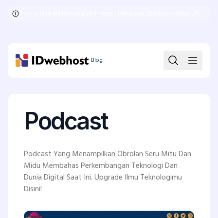
Promo Hari Ini! Hosting Unlimited 11 Website 250ribu setahun, Free .COM + SSL
Skip
to
the
content
Blog
Podcast
Podcast Yang Menampilkan Obrolan Seru Mitu Dan
Midu Membahas Perkembangan Teknologi Dan
Dunia Digital Saat Ini. Upgrade Ilmu Teknologimu
Disini!