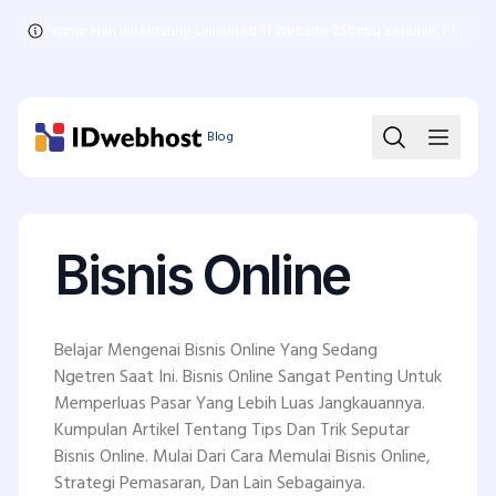
Promo Hari Ini! Hosting Unlimited 11 Website 250ribu setahun, Free .COM + SSL
Skip
to
the
content
Blog
Bisnis Online
Belajar Mengenai Bisnis Online Yang Sedang
Ngetren Saat Ini. Bisnis Online Sangat Penting Untuk
Memperluas Pasar Yang Lebih Luas Jangkauannya.
Kumpulan Artikel Tentang Tips Dan Trik Seputar
Bisnis Online. Mulai Dari Cara Memulai Bisnis Online,
Strategi Pemasaran, Dan Lain Sebagainya.