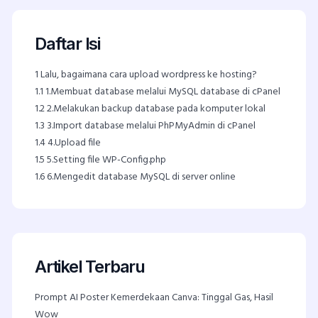
Daftar Isi
1
Lalu, bagaimana cara upload wordpress ke hosting?
1.1
1.Membuat database melalui MySQL database di cPanel
1.2
2.Melakukan backup database pada komputer lokal
1.3
3.Import database melalui PhPMyAdmin di cPanel
1.4
4.Upload file
1.5
5.Setting file WP-Config.php
1.6
6.Mengedit database MySQL di server online
Artikel Terbaru
Prompt AI Poster Kemerdekaan Canva: Tinggal Gas, Hasil
Wow