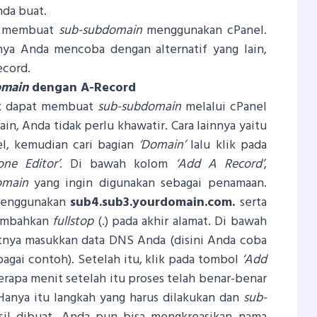
nda buat.
ra membuat
sub-subdomain
menggunakan cPanel.
ya Anda mencoba dengan alternatif yang lain,
cord.
omain
dengan A-Record
dak dapat membuat
sub-subdomain
melalui cPanel
in, Anda tidak perlu khawatir. Cara lainnya yaitu
l, kemudian cari bagian
‘Domain’
lalu klik pada
ne Editor’
. Di bawah kolom
‘Add A Record’
,
omain
yang ingin digunakan sebagai penamaan.
menggunakan
sub4.sub3.yourdomain.com.
serta
nambahkan
fullstop
(.) pada akhir alamat. Di bawah
utnya masukkan data DNS Anda (disini Anda coba
agai contoh). Setelah itu, klik pada tombol
‘Add
apa menit setelah itu proses telah benar-benar
Hanya itu langkah yang harus dilakukan dan
sub-