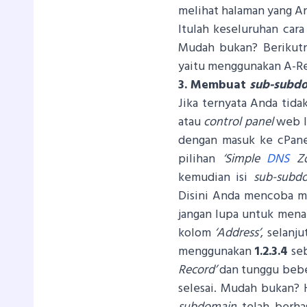
melihat halaman yang A
Itulah keseluruhan ca
Mudah bukan? Berikutn
yaitu menggunakan A-Re
3. Membuat
sub-subd
Jika ternyata Anda ti
atau
control panel
web la
dengan masuk ke cPane
pilihan
‘Simple
DNS
Zo
kemudian isi
sub-subd
Disini Anda mencoba 
jangan lupa untuk me
kolom
‘Address’
, selanj
menggunakan
1.2.3.4
seb
Record’
dan tunggu beber
selesai. Mudah bukan? 