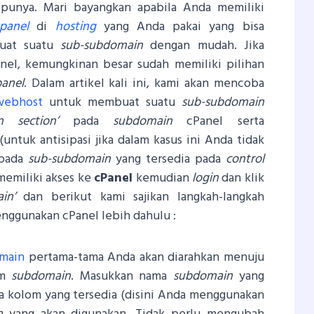
 punya. Mari bayangkan apabila Anda memiliki
panel
di
hosting
yang Anda pakai yang bisa
uat suatu
sub-subdomain
dengan mudah. Jika
el, kemungkinan besar sudah memiliki pilihan
panel
. Dalam artikel kali ini, kami akan mencoba
webhost
untuk membuat suatu
sub-subdomain
on section’
pada
subdomain
cPanel serta
ntuk antisipasi jika dalam kasus ini Anda tidak
pada
sub-subdomain
yang tersedia pada
control
 memiliki akses ke
cPanel
kemudian
login
dan klik
in’
dan berikut kami sajikan langkah-langkah
ggunakan cPanel lebih dahulu :
main
pertama-tama Anda akan diarahkan menuju
am
subdomain
. Masukkan nama
subdomain
yang
a kolom yang tersedia (disini Anda menggunakan