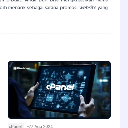
sil dibuat. Anda pun bisa mengkreasikan nama
bih menarik sebagai sarana promosi
website
yang
cPanel
27 Agu 2024