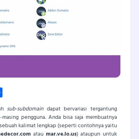
dIn
hatsApp
Share
uah
sub-subdomain
dapat bervariasi tergantung
-masing pengguna. Anda bisa saja membuatnya
 sebuah kalimat lengkap (seperti contohnya yaitu
medecor.com
atau
mar.ve.lo.us
) ataupun untuk