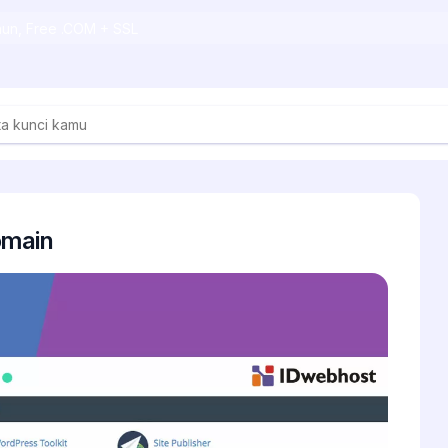
ahun, Free .COM + SSL
omain