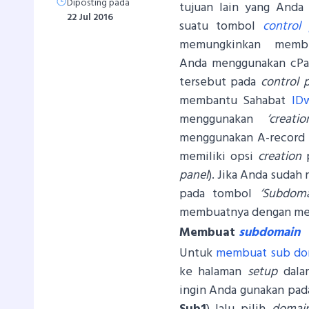
Diposting pada
tujuan lain yang Anda
22 Jul 2016
suatu tombol
control 
memungkinkan memb
Anda menggunakan cPan
tersebut pada
control 
membantu Sahabat
ID
menggunakan
‘creati
menggunakan A-record (u
memiliki opsi
creation
panel
). Jika Anda sudah
pada tombol
‘Subdoma
membuatnya dengan men
Membuat
subdomain
Untuk
membuat sub do
ke halaman
setup
dal
ingin Anda gunakan pad