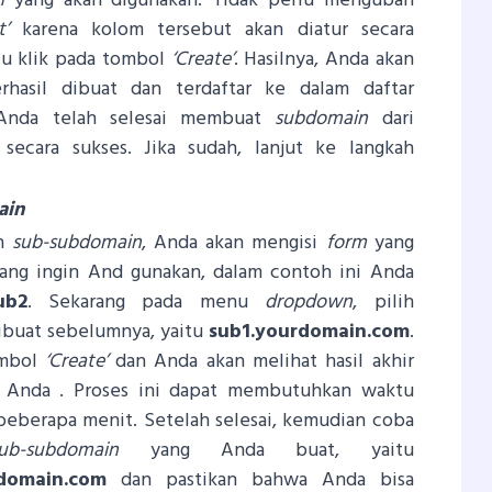
n
yang akan digunakan. Tidak perlu mengubah
’
karena kolom tersebut akan diatur secara
alu klik pada tombol
‘Create’
. Hasilnya, Anda akan
hasil dibuat dan terdaftar ke dalam daftar
 Anda telah selesai membuat
subdomain
dari
secara sukses. Jika sudah, lanjut ke langkah
ain
ah
sub-subdomain
, Anda akan mengisi
form
yang
ang ingin And gunakan, dalam contoh ini Anda
ub2
. Sekarang pada menu
dropdown
, pilih
dibuat sebelumnya, yaitu
sub1.yourdomain.com
.
ombol
‘Create’
dan Anda akan melihat hasil akhir
Anda . Proses ini dapat membutuhkan waktu
beberapa menit. Setelah selesai, kemudian coba
ub-subdomain
yang Anda buat, yaitu
rdomain.com
dan pastikan bahwa Anda bisa