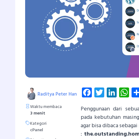
Facebook
Twitter
Linke
W
Raditya Peter Han
Waktu membaca
Penggunaan dari seb
3 menit
pada kebutuhan masing
Kategori
agar bisa dibaca sebagai
cPanel
:
the.outstanding.ho