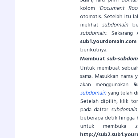
Sub1
) lalu pilih
domai
kolom
‘Document Root
otomatis. Setelah itu l
melihat
subdomain
ber
subdomain
. Sekarang
sub1.yourdomain.com
berikutnya.
Membuat
sub-subdom
Untuk membuat sebu
sama. Masukkan nama y
akan menggunakan
S
subdomain
yang telah 
Setelah dipilih, klik t
pada daftar
subdomain
beberapa detik hingga 
untuk membuka
s
http://sub2.sub1.you