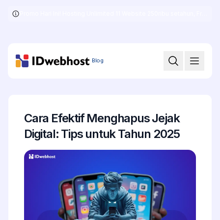
Promo Hari Ini! Hosting Unlimited 11 Website 250ribu setahun, Free .COM + SSL
Skip
to
the
content
Blog
Cara Efektif Menghapus Jejak
Digital: Tips untuk Tahun 2025