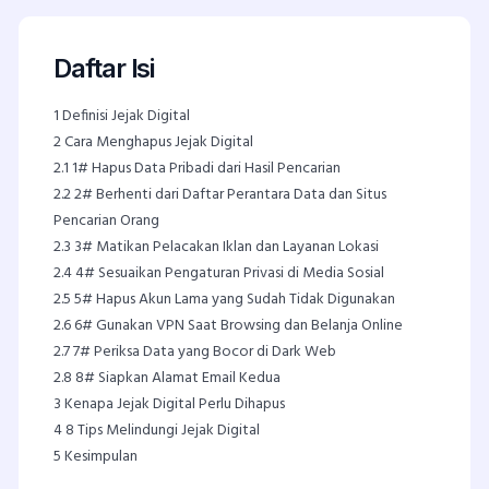
Daftar Isi
1
Definisi Jejak Digital
2
Cara Menghapus Jejak Digital
2.1
1# Hapus Data Pribadi dari Hasil Pencarian
2.2
2# Berhenti dari Daftar Perantara Data dan Situs
Pencarian Orang
2.3
3# Matikan Pelacakan Iklan dan Layanan Lokasi
2.4
4# Sesuaikan Pengaturan Privasi di Media Sosial
2.5
5# Hapus Akun Lama yang Sudah Tidak Digunakan
2.6
6# Gunakan VPN Saat Browsing dan Belanja Online
2.7
7# Periksa Data yang Bocor di Dark Web
2.8
8# Siapkan Alamat Email Kedua
3
Kenapa Jejak Digital Perlu Dihapus
4
8 Tips Melindungi Jejak Digital
5
Kesimpulan