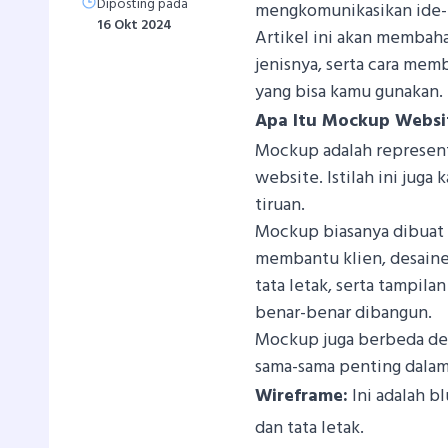
Diposting pada
mengkomunikasikan ide-i
16 Okt 2024
Artikel ini akan membaha
jenisnya, serta cara me
yang bisa kamu gunakan.
Apa Itu Mockup Websi
Mockup adalah representa
website. Istilah ini jug
tiruan.
Mockup biasanya dibua
membantu klien, desaine
tata letak, serta tampil
benar-benar dibangun.
Mockup juga berbeda de
sama-sama penting dal
Wireframe:
Ini adalah b
dan tata letak.