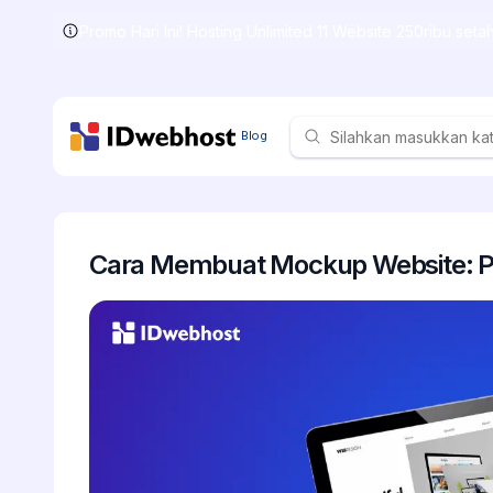
Promo Hari Ini! Hosting Unlimited 11 Website 250ribu set
Skip
to
the
content
Blog
Cara Membuat Mockup Website: Pak