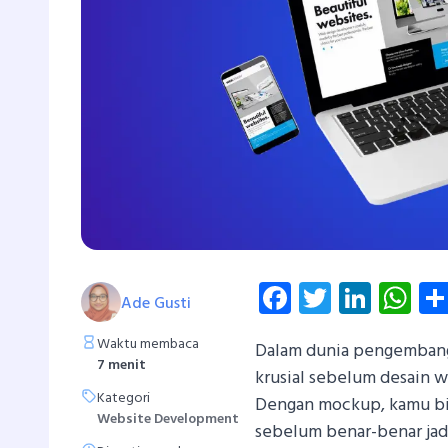
Facebook
Twitter
Linke
Wh
Ade Gusti
Waktu membaca
Dalam dunia pengemban
7 menit
krusial sebelum desain 
Kategori
Dengan mockup, kamu bis
Website Development
sebelum benar-benar jad