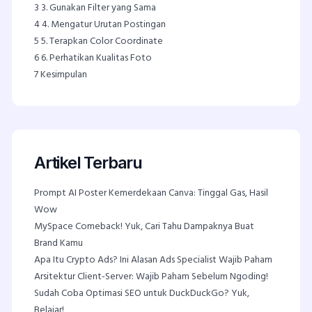
3
3. Gunakan Filter yang Sama
4
4. Mengatur Urutan Postingan
5
5. Terapkan Color Coordinate
6
6. Perhatikan Kualitas Foto
7
Kesimpulan
Artikel Terbaru
Prompt AI Poster Kemerdekaan Canva: Tinggal Gas, Hasil
Wow
MySpace Comeback! Yuk, Cari Tahu Dampaknya Buat
Brand Kamu
Apa Itu Crypto Ads? Ini Alasan Ads Specialist Wajib Paham
Arsitektur Client-Server: Wajib Paham Sebelum Ngoding!
Sudah Coba Optimasi SEO untuk DuckDuckGo? Yuk,
Belajar!