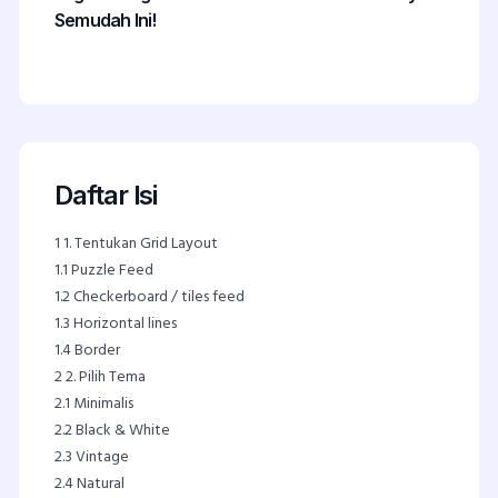
Semudah Ini!
Daftar Isi
1
1. Tentukan Grid Layout
1.1
Puzzle Feed
1.2
Checkerboard / tiles feed
1.3
Horizontal lines
1.4
Border
2
2. Pilih Tema
2.1
Minimalis
2.2
Black & White
2.3
Vintage
2.4
Natural