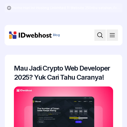
Promo Hari Ini! Hosting Unlimited 11 Website 250ribu setahun, Free .COM + SSL
Skip
to
the
content
Blog
Mau Jadi Crypto Web Developer
2025? Yuk Cari Tahu Caranya!