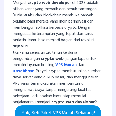
Menjadi
crypto web developer
di 2025 adalah
pilihan karier yang menarik dan penuh tantangan.
Dunia
Web3
dan blockchain membuka banyak
peluang bagi mereka yang ingin berinovasi dan
membangun aplikasi berbasis crypto. Dengan
menguasai keterampilan yang tepat dan terus
berlatih, kamu bisa menjadi bagian dari revolusi
digital ini.
Jika kamu serius untuk terjun ke dunia
pengembangan
crypto web
, jangan lupa untuk
memilih layanan
hosting
VPS Murah
dari
IDwebhost
.
Proyek crypto membutuhkan sumber
daya server yang cukup besar, dan menggunakan
VPS yang terjangkau akan membantumu
menghemat biaya tanpa mengurangi kualitas
pekerjaan. Jadi, apakah kamu siap memulai
perjalananmu menjadi
crypto web developer
?
Yuk, Beli Paket VPS Murah Sekarang!