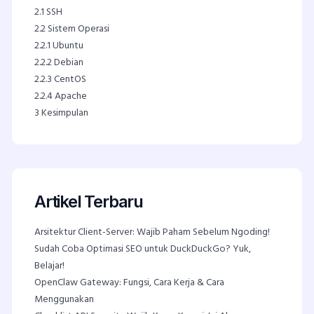
2.1
SSH
2.2
Sistem Operasi
2.2.1
Ubuntu
2.2.2
Debian
2.2.3
CentOS
2.2.4
Apache
3
Kesimpulan
Artikel Terbaru
Arsitektur Client-Server: Wajib Paham Sebelum Ngoding!
Sudah Coba Optimasi SEO untuk DuckDuckGo? Yuk,
Belajar!
OpenClaw Gateway: Fungsi, Cara Kerja & Cara
Menggunakan