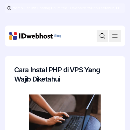
Promo Hari Ini! Hosting Unlimited 11 Website 250ribu setahun, Free .COM + SSL
Skip
to
the
content
Blog
Cara Instal PHP di VPS Yang
Wajib Diketahui