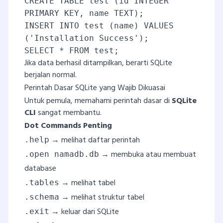
CREATE TABLE test (id INTEGER
PRIMARY KEY, name TEXT);
INSERT INTO test (name) VALUES
('Installation Success');
SELECT * FROM test;
Jika data berhasil ditampilkan, berarti SQLite
berjalan normal.
Perintah Dasar SQLite yang Wajib Dikuasai
Untuk pemula, memahami perintah dasar di
SQLite
CLI
sangat membantu.
Dot Commands Penting
→ melihat daftar perintah
.help
→ membuka atau membuat
.open namadb.db
database
→ melihat tabel
.tables
→ melihat struktur tabel
.schema
→ keluar dari SQLite
.exit