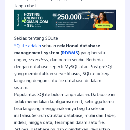
tanpa ribet.
Sekilas tentang SQLite
SQLite adalah
sebuah
relational database
management system (
RDBMS
)
yang bersifat
ringan,
serverless
, dan berdiri sendiri. Berbeda
dengan database seperti MySQL atau PostgreSQL
yang membutuhkan server khusus, SQLite bekerja
langsung dengan satu file database di dalam
sistem.
Popularitas SQLite bukan tanpa alasan. Database ini
tidak memerlukan konfigurasi rumit, sehingga kamu
bisa langsung menggunakannya begitu selesai
instalasi. Seluruh struktur database, mulai dari tabel,
indeks, hingga data, tersimpan dalam satu file.
Artinya, database mudah dipindahkan, di-backup,