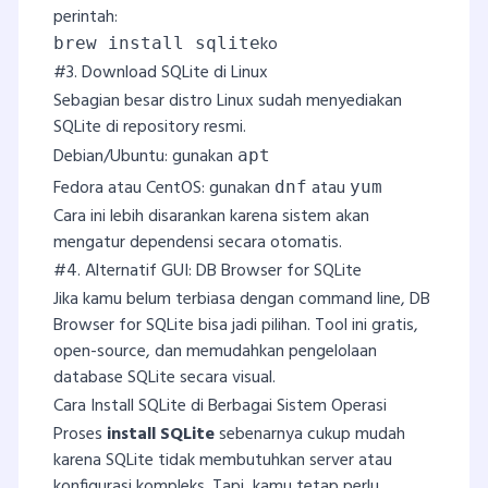
perintah:
ko
brew install sqlite
#3. Download SQLite di Linux
Sebagian besar distro Linux sudah menyediakan
SQLite di repository resmi.
Debian/Ubuntu: gunakan
apt
Fedora atau CentOS: gunakan
atau
dnf
yum
Cara ini lebih disarankan karena sistem akan
mengatur dependensi secara otomatis.
#4. Alternatif GUI: DB Browser for SQLite
Jika kamu belum terbiasa dengan command line, DB
Browser for SQLite bisa jadi pilihan. Tool ini gratis,
open-source, dan memudahkan pengelolaan
database SQLite secara visual.
Cara Install SQLite di Berbagai Sistem Operasi
Proses
install SQLite
sebenarnya cukup mudah
karena SQLite tidak membutuhkan server atau
konfigurasi kompleks. Tapi, kamu tetap perlu