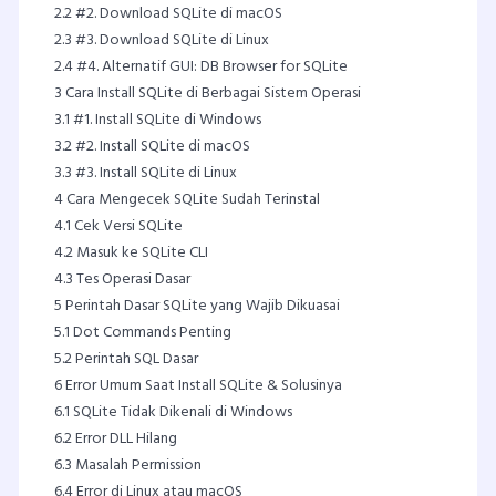
2.2
#2. Download SQLite di macOS
2.3
#3. Download SQLite di Linux
2.4
#4. Alternatif GUI: DB Browser for SQLite
3
Cara Install SQLite di Berbagai Sistem Operasi
3.1
#1. Install SQLite di Windows
3.2
#2. Install SQLite di macOS
3.3
#3. Install SQLite di Linux
4
Cara Mengecek SQLite Sudah Terinstal
4.1
Cek Versi SQLite
4.2
Masuk ke SQLite CLI
4.3
Tes Operasi Dasar
5
Perintah Dasar SQLite yang Wajib Dikuasai
5.1
Dot Commands Penting
5.2
Perintah SQL Dasar
6
Error Umum Saat Install SQLite & Solusinya
6.1
SQLite Tidak Dikenali di Windows
6.2
Error DLL Hilang
6.3
Masalah Permission
6.4
Error di Linux atau macOS