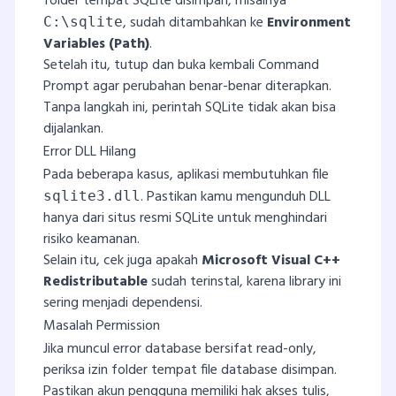
folder tempat SQLite disimpan, misalnya
, sudah ditambahkan ke
Environment
C:\sqlite
Variables (Path)
.
Setelah itu, tutup dan buka kembali Command
Prompt agar perubahan benar-benar diterapkan.
Tanpa langkah ini, perintah SQLite tidak akan bisa
dijalankan.
Error DLL Hilang
Pada beberapa kasus, aplikasi membutuhkan file
. Pastikan kamu mengunduh DLL
sqlite3.dll
hanya dari situs resmi SQLite untuk menghindari
risiko keamanan.
Selain itu, cek juga apakah
Microsoft Visual C++
Redistributable
sudah terinstal, karena library ini
sering menjadi dependensi.
Masalah Permission
Jika muncul error database bersifat read-only,
periksa izin folder tempat file database disimpan.
Pastikan akun pengguna memiliki hak akses tulis,