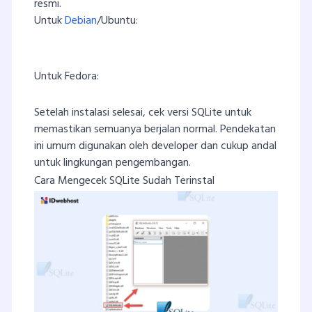
resmi.
Untuk
Debian
/Ubuntu:
sudo apt update

sudo apt install sqlite3
Untuk Fedora:
sudo dnf install sqlite
Setelah instalasi selesai, cek versi SQLite untuk
memastikan semuanya berjalan normal. Pendekatan
ini umum digunakan oleh developer dan cukup andal
untuk lingkungan pengembangan.
Cara Mengecek SQLite Sudah Terinstal