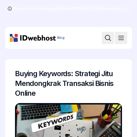
Promo Hari Ini! Hosting Unlimited 11 Website 250ribu setahun, Free .COM + SSL
Skip
to
the
content
Blog
Buying Keywords: Strategi Jitu
Mendongkrak Transaksi Bisnis
Online