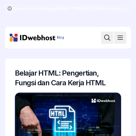
Promo Hari Ini! Hosting Unlimited 11 Website 250ribu setahun, Free .COM + SSL
Skip
to
the
content
Blog
Belajar HTML: Pengertian,
Fungsi dan Cara Kerja HTML