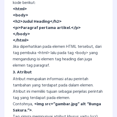
kode berikut:
<html>
<body>
<h2>Judul Heading</h2>
<p>Paragraf pertama artikel.</p>
</body>
</html>
Jika diperhatikan pada elemen HTML tersebut, dari
tag pembuka <html> lalu pada tag <body> yang
mengandung isi elemen tag heading dan juga
elemen tag paragraf.
3. Atribut
Atribut merupakan informasi atau perintah
tambahan yang terdapat pada dalam elemen.
Atribut ini memiliki tujuan sebagai penjelas perintah
tag yang terdapat pada elemen.
Contohnya,
<img src=”gambar.jpg” alt “Bunga
Sakura.”>
.
Tag <img> mempunyai atribut khusus yaitu (scr)