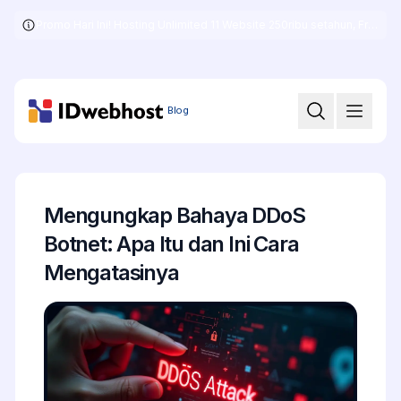
Promo Hari Ini! Hosting Unlimited 11 Website 250ribu setahun, Free .COM + SSL
Skip
to
the
content
Blog
Mengungkap Bahaya DDoS
Botnet: Apa Itu dan Ini Cara
Mengatasinya