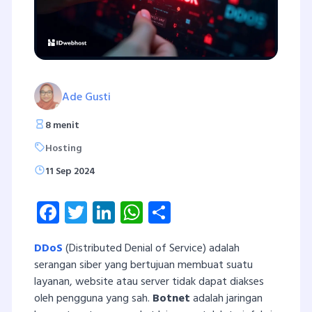
Ade Gusti
8 menit
Hosting
11 Sep 2024
Facebook
Twitter
LinkedIn
WhatsApp
Share
DDoS
(Distributed Denial of Service) adalah
serangan siber yang bertujuan membuat suatu
layanan, website atau server tidak dapat diakses
oleh pengguna yang sah.
Botnet
adalah jaringan