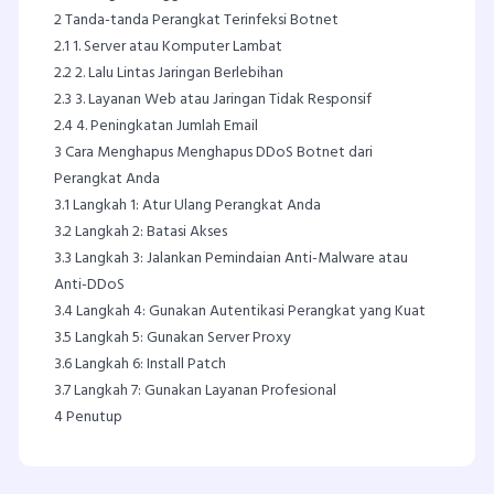
2
Tanda-tanda Perangkat Terinfeksi Botnet
2.1
1. Server atau Komputer Lambat
2.2
2. Lalu Lintas Jaringan Berlebihan
2.3
3. Layanan Web atau Jaringan Tidak Responsif
2.4
4. Peningkatan Jumlah Email
3
Cara Menghapus Menghapus DDoS Botnet dari
Perangkat Anda
3.1
Langkah 1: Atur Ulang Perangkat Anda
3.2
Langkah 2: Batasi Akses
3.3
Langkah 3: Jalankan Pemindaian Anti-Malware atau
Anti-DDoS
3.4
Langkah 4: Gunakan Autentikasi Perangkat yang Kuat
3.5
Langkah 5: Gunakan Server Proxy
3.6
Langkah 6: Install Patch
3.7
Langkah 7: Gunakan Layanan Profesional
4
Penutup