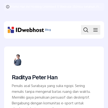
Promo Hari Ini! Hosting Unlimited 11 Website 250ribu setahun, Free .COM + SSL
Skip
to
the
content
Blog
Raditya Peter Han
Penulis asal Surabaya yang suka ngopi. Sering
menulis tanpa mengenal batas ruang dan waktu.
Memiliki gaya penulisan persuasif dan deskriptif.
Bergabung dengan komunitas e-sport untuk