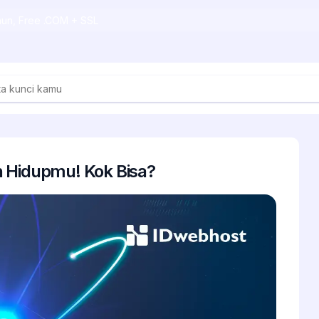
ahun, Free .COM + SSL
 Hidupmu! Kok Bisa?