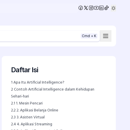
•
Cmd + K
Daftar Isi
1
Apa Itu Artificial Intelligence?
2
Contoh Artificial Intelligence dalam Kehidupan
Sehari-hari
2.1
1. Mesin Pencari
2.2
2. Aplikasi Belanja Online
2.3
3. Asisten Virtual
2.4
4. Aplikasi Streaming