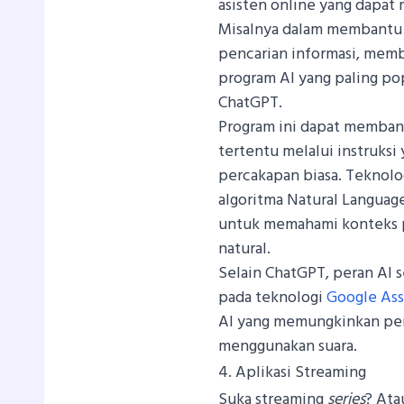
asisten online yang dapa
Misalnya dalam membantu
pencarian informasi, mem
program AI yang paling pop
ChatGPT.
Program ini dapat memban
tertentu melalui instruks
percakapan biasa. Teknolo
algoritma Natural Languag
untuk memahami konteks 
natural.
Selain ChatGPT, peran AI s
pada teknologi
Google Ass
AI yang memungkinkan pe
menggunakan suara.
4. Aplikasi Streaming
Suka streaming
series
? Ata