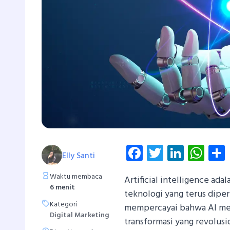
Facebook
Twitter
Linked
Wh
Elly Santi
Waktu membaca
Artificial intelligence ada
6 menit
teknologi yang terus diper
Kategori
mempercayai bahwa AI mem
Digital Marketing
transformasi yang revolus