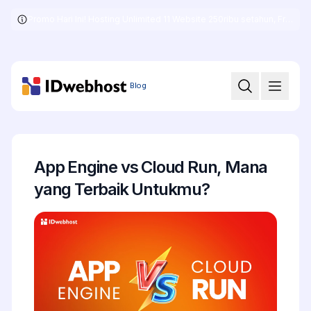
Promo Hari Ini! Hosting Unlimited 11 Website 250ribu setahun, Free .COM + SSL
Skip
to
the
content
Blog
App Engine vs Cloud Run, Mana
yang Terbaik Untukmu?