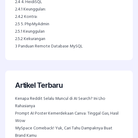
2.4
4. HeidiSQL
2.4.1
Keunggulan:
2.4.2
Kontra:
2.5
5. PhpMyAdmin
2.5.1
Keunggulan
2.5.2
Kekurangan
3
Panduan Remote Database MySQL
Artikel Terbaru
Kenapa Reddit Selalu Muncul di AI Search? Ini Lho
Rahasianya
Prompt AI Poster Kemerdekaan Canva: Tinggal Gas, Hasil
Wow
MySpace Comeback! Yuk, Cari Tahu Dampaknya Buat
Brand Kamu