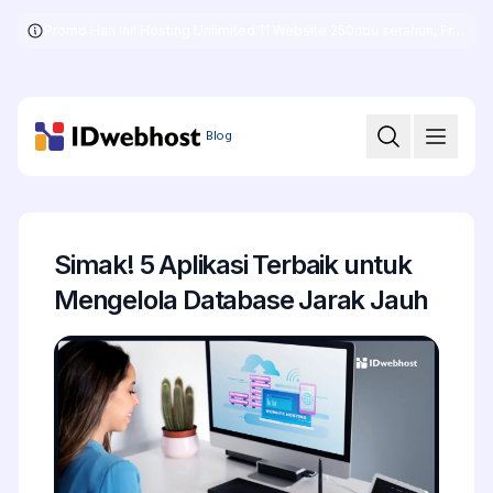
Promo Hari Ini! Hosting Unlimited 11 Website 250ribu setahun, Free .COM + SSL
Skip
to
the
content
Blog
Simak! 5 Aplikasi Terbaik untuk
Mengelola Database Jarak Jauh