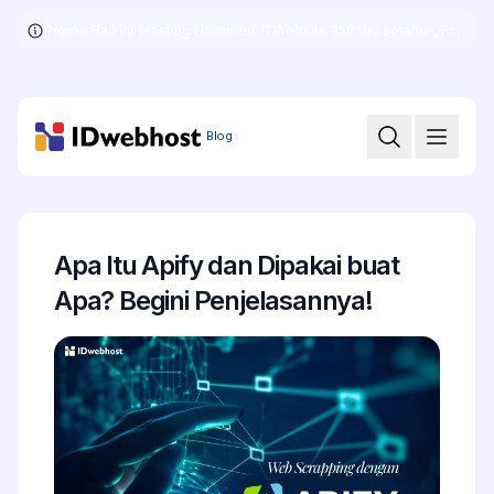
Promo Hari Ini! Hosting Unlimited 11 Website 250ribu setahun, Free .COM + SSL
Skip
to
the
content
Blog
Apa Itu Apify dan Dipakai buat
Apa? Begini Penjelasannya!