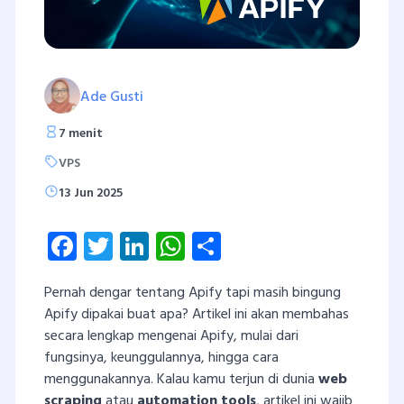
Ade Gusti
7 menit
VPS
13 Jun 2025
Facebook
Twitter
LinkedIn
WhatsApp
Share
Pernah dengar tentang Apify tapi masih bingung
Apify dipakai buat apa? Artikel ini akan membahas
secara lengkap mengenai Apify, mulai dari
fungsinya, keunggulannya, hingga cara
menggunakannya. Kalau kamu terjun di dunia
web
scraping
atau
automation tools
, artikel ini wajib