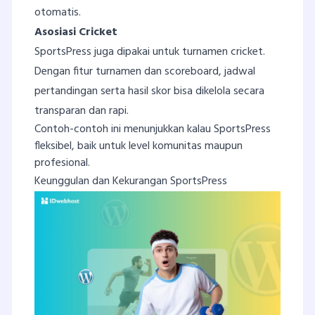
otomatis.
Asosiasi Cricket
SportsPress juga dipakai untuk turnamen cricket.
Dengan fitur turnamen dan scoreboard, jadwal
pertandingan serta hasil skor bisa dikelola secara
transparan dan rapi.
Contoh-contoh ini menunjukkan kalau SportsPress
fleksibel, baik untuk level komunitas maupun
profesional.
Keunggulan dan Kekurangan SportsPress