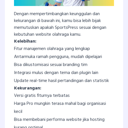
Dengan mempertimbangkan keunggulan dan
kekurangan di bawah ini, kamu bisa lebih bijak
memutuskan apakah SportsPress sesuai dengan
kebutuhan website olahraga kamu.
Kelebihan:
Fitur manajemen olahraga yang lengkap
Antarmuka ramah pengguna, mudah dipelajari
Bisa dikustomisasi sesuai branding tim
Integrasi mulus dengan tema dan plugin lain
Update real-time hasil pertandingan dan statistik
Kekurangan:
Versi gratis fiturnya terbatas
Harga Pro mungkin terasa mahal bagi organisasi
kecil
Bisa membebani performa website jika hosting
kurang optimal