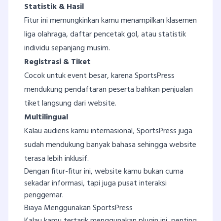
Statistik & Hasil
Fitur ini memungkinkan kamu menampilkan klasemen
liga olahraga, daftar pencetak gol, atau statistik
individu sepanjang musim.
Registrasi & Tiket
Cocok untuk event besar, karena SportsPress
mendukung pendaftaran peserta bahkan penjualan
tiket langsung dari website.
Multilingual
Kalau audiens kamu internasional, SportsPress juga
sudah mendukung banyak bahasa sehingga website
terasa lebih inklusif.
Dengan fitur-fitur ini, website kamu bukan cuma
sekadar informasi, tapi juga pusat interaksi
penggemar.
Biaya Menggunakan SportsPress
Kalau kamu tertarik menggunakan plugin ini, penting