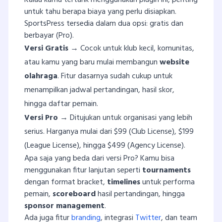
untuk tahu berapa biaya yang perlu disiapkan.
SportsPress tersedia dalam dua opsi: gratis dan
berbayar (Pro).
Versi Gratis
→ Cocok untuk klub kecil, komunitas,
atau kamu yang baru mulai membangun
website
olahraga
. Fitur dasarnya sudah cukup untuk
menampilkan jadwal pertandingan, hasil skor,
hingga daftar pemain.
Versi Pro
→ Ditujukan untuk organisasi yang lebih
serius. Harganya mulai dari $99 (Club License), $199
(League License), hingga $499 (Agency License).
Apa saja yang beda dari versi Pro? Kamu bisa
menggunakan fitur lanjutan seperti
tournaments
dengan format bracket,
timelines
untuk performa
pemain,
scoreboard
hasil pertandingan, hingga
sponsor management
.
Ada juga fitur
branding
, integrasi
Twitter
, dan team