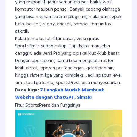
yang responsif, jadi nyaman diakses baik lewat
komputer maupun ponsel. Banyak cabang olahraga
yang bisa memanfaatkan plugin ini, mulai dari sepak
bola, basket, rugby, cricket, sampai komunitas
atletik.
Kalau kamu butuh fitur dasar, versi gratis
SportsPress sudah cukup. Tapi kalau mau lebih
canggih, ada versi Pro yang dipakai klub-klub besar.
Dengan upgrade ini, kamu bisa mengelola roster
lebih detail, laporan pertandingan, galeri pemain,
hingga sistem liga yang kompleks. Jadi, apapun level
tim atau liga kamu, SportsPress bisa menyesuaikan.
Baca Juga:
7 Langkah Mudah Membuat
Website dengan ChatGPT, Simak!
Fitur SportsPress dan Fungsinya