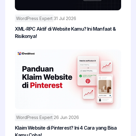
WordPress Expert
31 Jul 2026
XML-RPC Aktif di Website Kamu? Ini Manfaat &
Risikonya!
WordPress Expert
26 Jun 2026
Klaim Website di Pinterest? Ini 4 Cara yang Bisa
Kamu Coba!