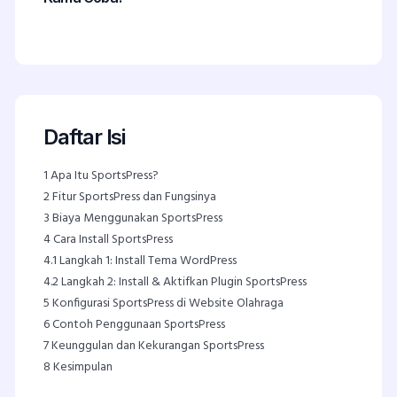
Daftar Isi
1
Apa Itu SportsPress?
2
Fitur SportsPress dan Fungsinya
3
Biaya Menggunakan SportsPress
4
Cara Install SportsPress
4.1
Langkah 1: Install Tema WordPress
4.2
Langkah 2: Install & Aktifkan Plugin SportsPress
5
Konfigurasi SportsPress di Website Olahraga
6
Contoh Penggunaan SportsPress
7
Keunggulan dan Kekurangan SportsPress
8
Kesimpulan