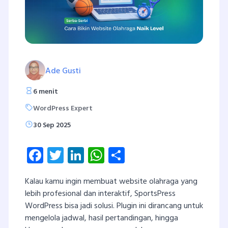
Ade Gusti
6 menit
WordPress Expert
30 Sep 2025
Facebook
Twitter
LinkedIn
WhatsApp
Share
Kalau kamu ingin membuat website olahraga yang
lebih profesional dan interaktif, SportsPress
WordPress bisa jadi solusi. Plugin ini dirancang untuk
mengelola jadwal, hasil pertandingan, hingga