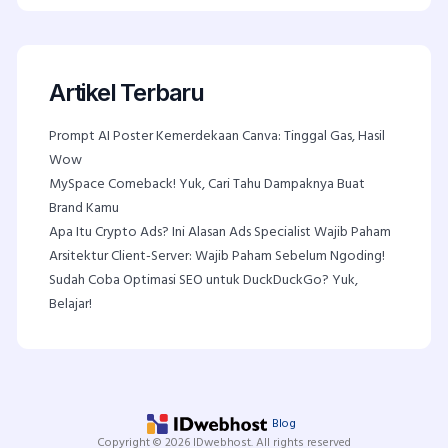
Artikel Terbaru
Prompt AI Poster Kemerdekaan Canva: Tinggal Gas, Hasil
Wow
MySpace Comeback! Yuk, Cari Tahu Dampaknya Buat
Brand Kamu
Apa Itu Crypto Ads? Ini Alasan Ads Specialist Wajib Paham
Arsitektur Client-Server: Wajib Paham Sebelum Ngoding!
Sudah Coba Optimasi SEO untuk DuckDuckGo? Yuk,
Belajar!
Blog
Copyright © 2026 IDwebhost. All rights reserved