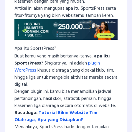
klasemen dengan cara yang mudah.
Artikel ini akan mengupas apa itu SportsPress serta
fitur-fiturnya yang bikin websitemu tambah keren.
Apa Itu SportsPress?
Buat kamu yang masih bertanya-tanya,
apa itu
SportsPress?
Singkatnya, ini adalah
plugin
WordPress
khusus olahraga yang dipakai klub, tim,
hingga liga untuk mengelola aktivitas mereka secara
digital.
Dengan plugin ini, kamu bisa menampilkan jadwal
pertandingan, hasil skor, statistik pemain, hingga
klasemen liga olahraga secara otomatis di website.
Baca Juga:
Tutorial Bikin Website Tim
Olahraga, Apa yang Disiapkan?
Menariknya, SportsPress hadir dengan tampilan