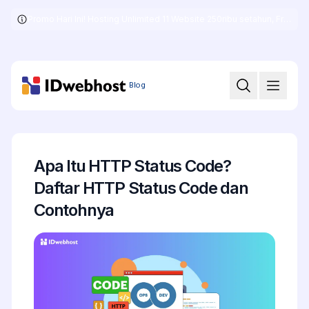
Promo Hari Ini! Hosting Unlimited 11 Website 250ribu setahun, Free .COM + SSL
Skip
to
the
content
Blog
Apa Itu HTTP Status Code?
Daftar HTTP Status Code dan
Contohnya