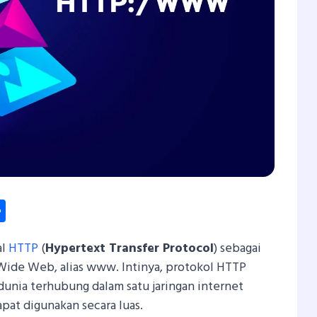
dIn
hatsApp
Share
al
HTTP
(
Hypertext Transfer Protocol
) sebagai
ide Web, alias www. Intinya, protokol HTTP
nia terhubung dalam satu jaringan internet
apat digunakan secara luas.