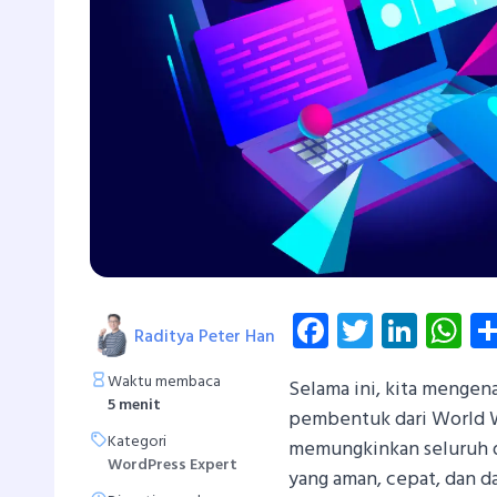
Facebook
Twitter
Linke
W
Raditya Peter Han
Waktu membaca
Selama ini, kita mengen
5 menit
pembentuk dari World W
Kategori
memungkinkan seluruh du
WordPress Expert
yang aman, cepat, dan d