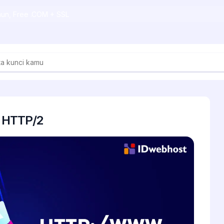
ahun, Free .COM + SSL
l HTTP/2