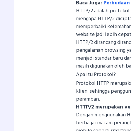
Baca Juga:
Perbedaan
HTTP/2 adalah protokol 
mengapa HTTP/2 dicipta
memperbaiki kelemahan y
website jadi lebih cepa
HTTP/2 dirancang diran
pengalaman browsing ya
menjadi standar baru dan
masih digunakan oleh ba
Apa itu Protokol?
Protokol HTTP merupakan
klien, sehingga penggun
peramban.
HTTP/2 merupakan vers
Dengan menggunakan HTT
berbagai macam perangka
mobile seperti smartph