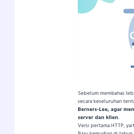
Sebelum membahas lebih
secara keseluruhan ten
Berners-Lee, agar me
server dan klien
.
Versi pertama HTTP, yait
Baru kemudian di tahun 