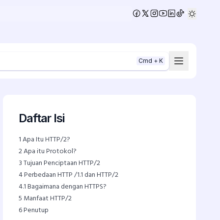
•
Cmd + K
Daftar Isi
1
Apa Itu HTTP/2?
2
Apa itu Protokol?
3
Tujuan Penciptaan HTTP/2
4
Perbedaan HTTP /1.1 dan HTTP/2
4.1
Bagaimana dengan HTTPS?
5
Manfaat HTTP/2
6
Penutup