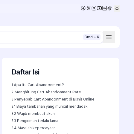
•
Cmd + K
Daftar Isi
1
Apa Itu Cart Abandonment?
2
Menghitung Cart Abandonment Rate
3
Penyebab Cart Abandonment di Bisnis Online
3.1
Biaya tambahan yang muncul mendadak
3.2
Wajib membuat akun
3.3
Pengiriman terlalu lama
3.4
Masalah kepercayaan