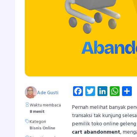
Facebook
Twitter
Linked
Wha
S
Ade Gusti
Waktu membaca
Pernah melihat banyak pen
8 menit
transaksi tak kunjung sele
Kategori
pemilik toko online geleng
Bisnis Online
cart abandonment
, meng