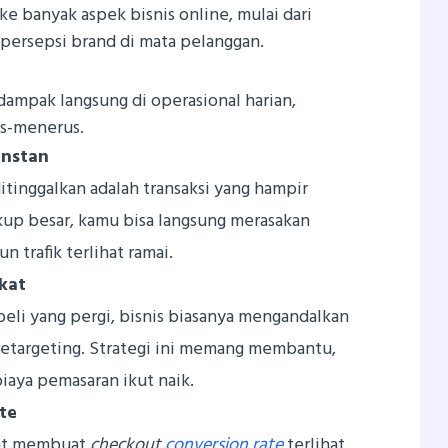
 banyak aspek bisnis online, mulai dari
persepsi brand di mata pelanggan.
ampak langsung di operasional harian,
rus-menerus.
instan
itinggalkan adalah transaksi yang hampir
cukup besar, kamu bisa langsung merasakan
 trafik terlihat ramai.
kat
li yang pergi, bisnis biasanya mengandalkan
 retargeting. Strategi ini memang membantu,
biaya pemasaran ikut naik.
te
ent membuat
checkout
conversion rate
terlihat