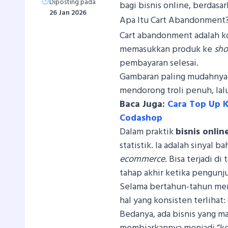
Diposting pada
bagi bisnis online, berdasar
26 Jan 2026
Apa Itu Cart Abandonment
Cart abandonment adalah ko
memasukkan produk ke
sho
pembayaran selesai.
Gambaran paling mudahnya 
mendorong troli penuh, lalu
Baca Juga:
Cara Top Up 
Codashop
Dalam praktik
bisnis onlin
statistik. Ia adalah sinyal b
ecommerce
. Bisa terjadi di
tahap akhir ketika pengun
Selama bertahun-tahun meng
hal yang konsisten terlihat
Bedanya, ada bisnis yang 