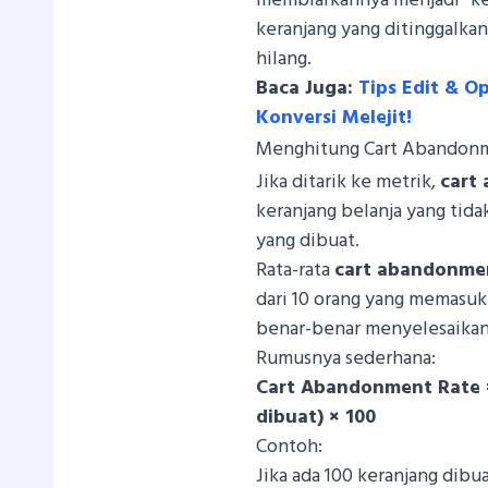
membiarkannya menjadi “keb
keranjang yang ditinggalka
hilang.
Baca Juga:
Tips Edit & 
Konversi Melejit!
Menghitung Cart Abandon
Jika ditarik ke metrik,
cart
keranjang belanja yang tida
yang dibuat.
Rata-rata
cart abandonme
dari 10 orang yang memasuk
benar-benar menyelesaikan 
Rumusnya sederhana:
Cart Abandonment Rate = 
dibuat) × 100
Contoh:
Jika ada 100 keranjang dib