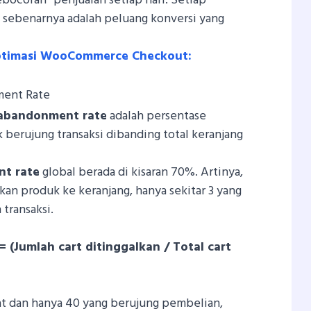
ocoran” penjualan setiap hari. Setiap
n sebenarnya adalah peluang konversi yang
Optimasi WooCommerce Checkout:
ment Rate
 abandonment rate
adalah persentase
k berujung transaksi dibanding total keranjang
nt rate
global berada di kisaran 70%. Artinya,
kan produk ke keranjang, hanya sekitar 3 yang
transaksi.
(Jumlah cart ditinggalkan / Total cart
uat dan hanya 40 yang berujung pembelian,