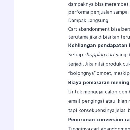
dampaknya bisa merembet ke
performa penjualan sampai 
Dampak Langsung
Cart abandonment bisa berd
terutama jika dibiarkan te
Kehilangan pendapatan 
Setiap
shopping cart
yang d
terjadi. Jika nilai produk 
“bolongnya” omzet, meskipun
Biaya pemasaran mening
Untuk mengejar calon pembe
email pengingat atau iklan
tapi konsekuensinya jelas: 
Penurunan conversion ra
Tingginya cart abandonm