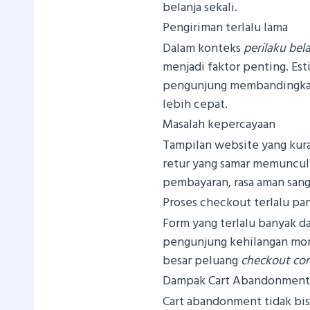
belanja sekali.
Pengiriman terlalu lama
Dalam konteks
perilaku bel
menjadi faktor penting. Est
pengunjung membandingkan
lebih cepat.
Masalah kepercayaan
Tampilan website yang kura
retur yang samar memuncul
pembayaran, rasa aman san
Proses checkout terlalu pa
Form yang terlalu banyak d
pengunjung kehilangan mo
besar peluang
checkout con
Dampak Cart Abandonment b
Cart abandonment tidak bisa