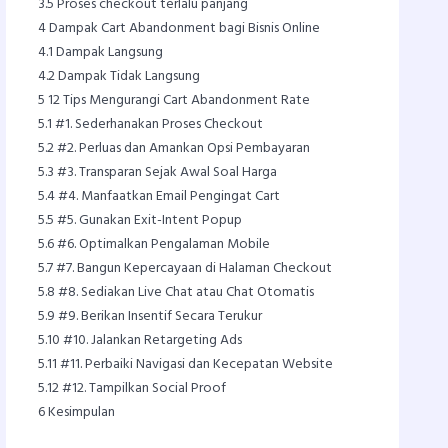
3.5
Proses checkout terlalu panjang
4
Dampak Cart Abandonment bagi Bisnis Online
4.1
Dampak Langsung
4.2
Dampak Tidak Langsung
5
12 Tips Mengurangi Cart Abandonment Rate
5.1
#1. Sederhanakan Proses Checkout
5.2
#2. Perluas dan Amankan Opsi Pembayaran
5.3
#3. Transparan Sejak Awal Soal Harga
5.4
#4. Manfaatkan Email Pengingat Cart
5.5
#5. Gunakan Exit-Intent Popup
5.6
#6. Optimalkan Pengalaman Mobile
5.7
#7. Bangun Kepercayaan di Halaman Checkout
5.8
#8. Sediakan Live Chat atau Chat Otomatis
5.9
#9. Berikan Insentif Secara Terukur
5.10
#10. Jalankan Retargeting Ads
5.11
#11. Perbaiki Navigasi dan Kecepatan Website
5.12
#12. Tampilkan Social Proof
6
Kesimpulan