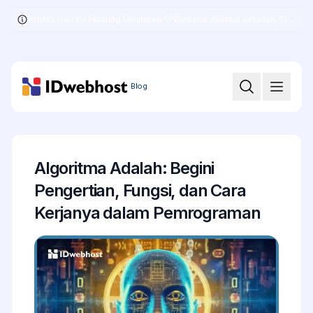
Promo Hari Ini! Hosting Unlimited 11 Website 250ribu setahun, Free .COM + SSL
Skip
to
the
content
Blog
Algoritma Adalah: Begini
Pengertian, Fungsi, dan Cara
Kerjanya dalam Pemrograman