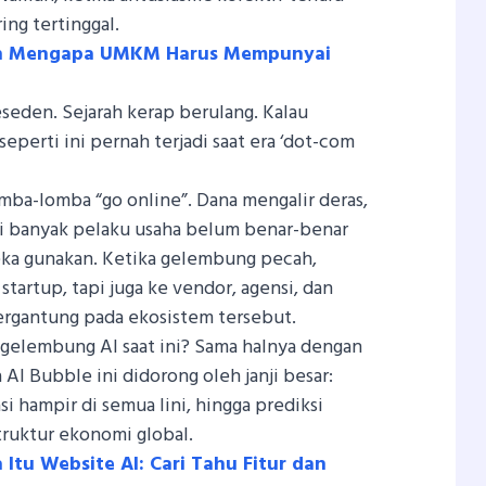
ring tertinggal.
san Mengapa UMKM Harus Mempunyai
eseden. Sejarah kerap berulang. Kalau
eperti ini pernah terjadi saat era ‘dot-com
omba-lomba “go online”. Dana mengalir deras,
i banyak pelaku usaha belum benar-benar
ka gunakan. Ketika gelembung pecah,
artup, tapi juga ke vendor, agensi, dan
ergantung pada ekosistem tersebut.
gelembung AI saat ini? Sama halnya dengan
I Bubble ini didorong oleh janji besar:
si hampir di semua lini, hingga prediksi
ruktur ekonomi global.
Itu Website AI: Cari Tahu Fitur dan