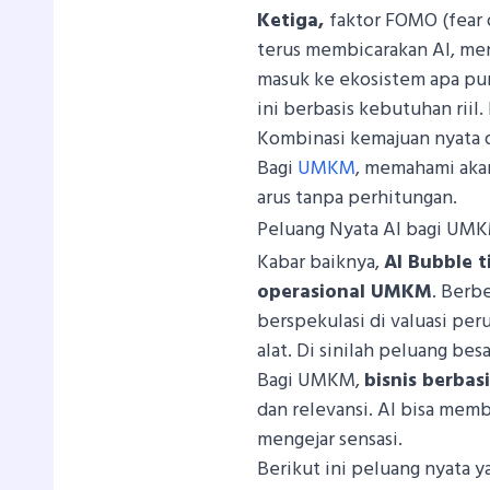
Ketiga,
faktor FOMO (fear o
terus membicarakan AI, men
masuk ke ekosistem apa pun
ini berbasis kebutuhan riil.
Kombinasi kemajuan nyata 
Bagi
UMKM
, memahami akar
arus tanpa perhitungan.
Peluang Nyata AI bagi UMK
Kabar baiknya,
AI Bubble 
operasional UMKM
. Berb
berspekulasi di valuasi pe
alat. Di sinilah peluang bes
Bagi UMKM,
bisnis berbasi
dan relevansi. AI bisa mem
mengejar sensasi.
Berikut ini peluang nyata 