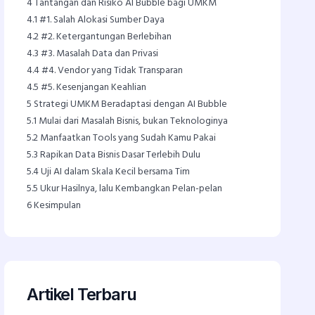
4
Tantangan dan Risiko AI Bubble bagi UMKM
4.1
#1. Salah Alokasi Sumber Daya
4.2
#2. Ketergantungan Berlebihan
4.3
#3. Masalah Data dan Privasi
4.4
#4. Vendor yang Tidak Transparan
4.5
#5. Kesenjangan Keahlian
5
Strategi UMKM Beradaptasi dengan AI Bubble
5.1
Mulai dari Masalah Bisnis, bukan Teknologinya
5.2
Manfaatkan Tools yang Sudah Kamu Pakai
5.3
Rapikan Data Bisnis Dasar Terlebih Dulu
5.4
Uji AI dalam Skala Kecil bersama Tim
5.5
Ukur Hasilnya, lalu Kembangkan Pelan-pelan
6
Kesimpulan
Artikel Terbaru