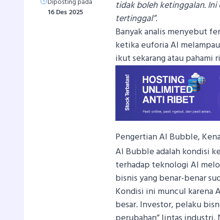
Diposting pada
tidak boleh ketinggalan. Ini 
16 Des 2025
tertinggal”.
Banyak analis menyebut fen
ketika euforia AI melampau
ikut sekarang atau pahami r
Pengertian AI Bubble, Ken
AI Bubble adalah kondisi ke
terhadap teknologi AI melo
bisnis yang benar-benar sud
Kondisi ini muncul karena
besar. Investor, pelaku bis
perubahan” lintas industri.