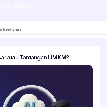
ahun, Free .COM + SSL
sar atau Tantangan UMKM?