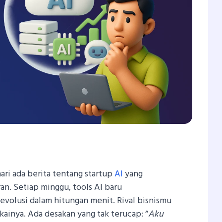
In
tsApp
hare
hari ada berita tentang startup
AI
yang
n. Setiap minggu, tools AI baru
evolusi dalam hitungan menit. Rival bisnismu
inya. Ada desakan yang tak terucap: “
Aku