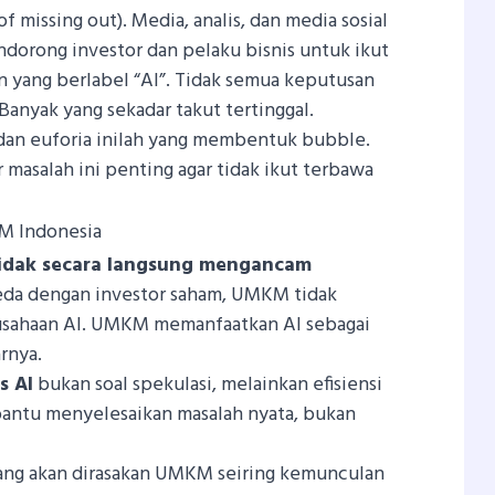
f missing out). Media, analis, dan media sosial
dorong investor dan pelaku bisnis untuk ikut
 yang berlabel “AI”. Tidak semua keputusan
 Banyak yang sekadar takut tertinggal.
dan euforia inilah yang membentuk bubble.
 masalah ini penting agar tidak ikut terbawa
M Indonesia
tidak secara langsung mengancam
eda dengan investor saham, UMKM tidak
rusahaan AI. UMKM memanfaatkan AI sebagai
arnya.
s AI
bukan soal spekulasi, melainkan efisiensi
bantu menyelesaikan masalah nyata, bukan
yang akan dirasakan UMKM seiring kemunculan