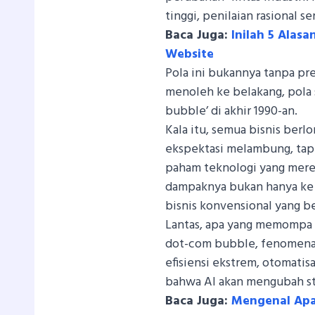
tinggi, penilaian rasional se
Baca Juga:
Inilah 5 Ala
Website
Pola ini bukannya tanpa pr
menoleh ke belakang, pola s
bubble’ di akhir 1990-an.
Kala itu, semua bisnis berl
ekspektasi melambung, tap
paham teknologi yang mere
dampaknya bukan hanya ke st
bisnis konvensional yang b
Lantas, apa yang memompa 
dot-com bubble, fenomena A
efisiensi ekstrem, otomatisa
bahwa AI akan mengubah st
Baca Juga:
Mengenal Apa 