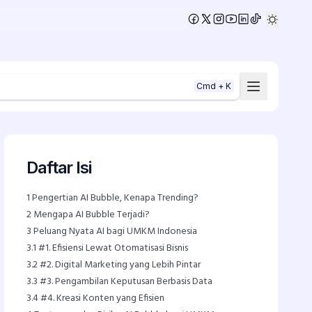
•
Cmd + K
Daftar Isi
1
Pengertian AI Bubble, Kenapa Trending?
2
Mengapa AI Bubble Terjadi?
3
Peluang Nyata AI bagi UMKM Indonesia
3.1
#1. Efisiensi Lewat Otomatisasi Bisnis
3.2
#2. Digital Marketing yang Lebih Pintar
3.3
#3. Pengambilan Keputusan Berbasis Data
3.4
#4. Kreasi Konten yang Efisien