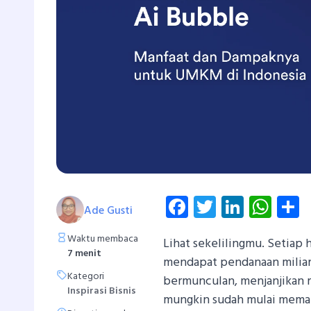
Facebook
Twitter
Linked
Wha
S
Ade Gusti
Waktu membaca
Lihat sekelilingmu. Setiap 
7 menit
mendapat pendanaan miliara
Kategori
bermunculan, menjanjikan r
Inspirasi Bisnis
mungkin sudah mulai memaka