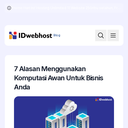
Promo Hari Ini! Hosting Unlimited 11 Website 250ribu setahun, Free .COM + SSL
Skip
to
the
content
Blog
7 Alasan Menggunakan
Komputasi Awan Untuk Bisnis
Anda