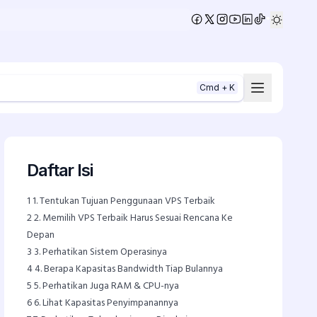
•
Cmd + K
Daftar Isi
1
1. Tentukan Tujuan Penggunaan VPS Terbaik
2
2. Memilih VPS Terbaik Harus Sesuai Rencana Ke
Depan
3
3. Perhatikan Sistem Operasinya
4
4. Berapa Kapasitas Bandwidth Tiap Bulannya
5
5. Perhatikan Juga RAM & CPU-nya
6
6. Lihat Kapasitas Penyimpanannya