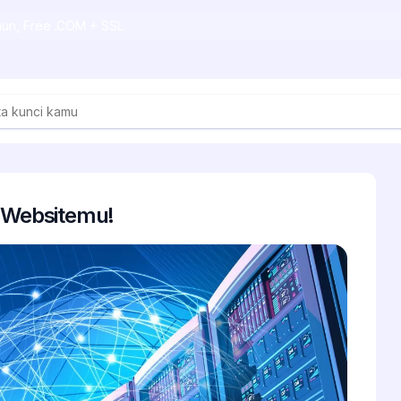
ahun, Free .COM + SSL
k Websitemu!