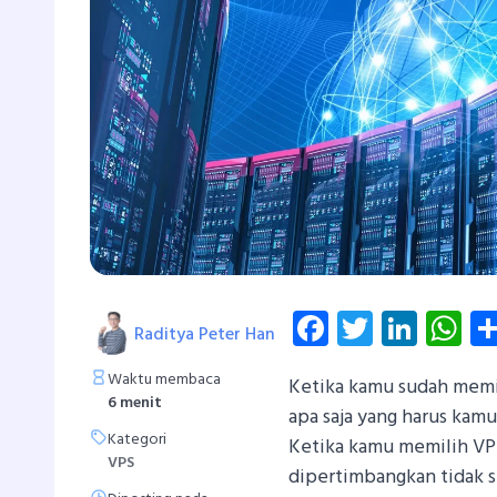
Facebook
Twitter
Linke
W
Raditya Peter Han
Waktu membaca
Ketika kamu sudah memi
6 menit
apa saja yang harus kam
Kategori
Ketika kamu memilih VP
VPS
dipertimbangkan tidak s