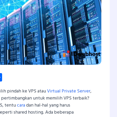
dIn
hatsApp
Share
lih pindah ke VPS atau
Virtual Private Server
,
u pertimbangkan untuk memilih VPS terbaik?
S, tentu
cara
dan hal-hal yang harus
eperti shared hosting. Ada beberapa