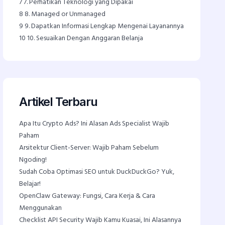
7
7. Perhatikan Teknologi yang Dipakai
8
8. Managed or Unmanaged
9
9. Dapatkan Informasi Lengkap Mengenai Layanannya
10
10. Sesuaikan Dengan Anggaran Belanja
Artikel Terbaru
Apa Itu Crypto Ads? Ini Alasan Ads Specialist Wajib
Paham
Arsitektur Client-Server: Wajib Paham Sebelum
Ngoding!
Sudah Coba Optimasi SEO untuk DuckDuckGo? Yuk,
Belajar!
OpenClaw Gateway: Fungsi, Cara Kerja & Cara
Menggunakan
Checklist API Security Wajib Kamu Kuasai, Ini Alasannya